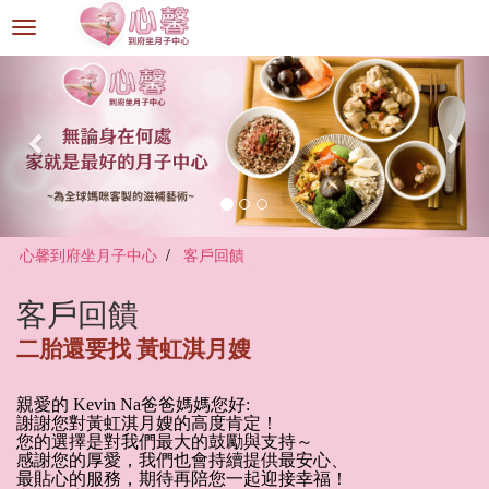
選
單
切
換
心馨到府坐月子中心
客戶回饋
客戶回饋
二胎還要找 黃虹淇月嫂
親愛的 Kevin Na爸爸媽媽您好:
謝謝您對黃虹淇月嫂的高度肯定！
您的選擇是對我們最大的鼓勵與支持～
感謝您的厚愛，我們也會持續提供最安心、
最貼心的服務，期待再陪您一起迎接幸福！