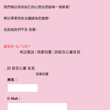
我們都以視你如己的心態去照顧每一個家庭!
將以專業技術去繼續為您服務!
也祝福您們平安 喜樂~
留言IP: 61.*.235.*
有話要說
我要回覆
回留言心馨首頁
．
|
|
．
回 留言心馨 首頁
．
我要回覆
姓名：
E-Mail：