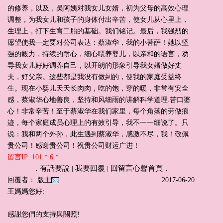
的修养，以及，吴阿姨对我女儿女婿，初为父母的高效心理
调整，为我女儿和孩子的身体付出辛苦，使女儿从心里上，
生理上，打下生育二胎的基础。我们铭记。最后，我强烈的
愿望使我一定要对公司表达：蔡淑华，我的小菩萨！她以坚
强的毅力，持续的耐心，细心喂养婴儿，以亲和的语言，劝
导我女儿好好调养自己，以开朗的形象引导我女婿做好丈
夫，好父亲。这些都是我没有做到的，使我的家庭受益终
生。现在小婴儿天天长肉肉，吃的饱，穿的暖，非常有安全
感，蔡淑华心地善良，坚持和风细雨的讲解科学道理.苦口婆
心！非常辛苦！至于蔡淑华在我们家里，每个角落的劳做痕
迹，每个家庭成员心理上的有效引导，我不一一细说了。只
说：我和两个外孙，此生遇到蔡淑华，感激不尽，我！敬佩
贵公司！感谢贵公司！祝贵公司财运广进！
留言IP: 101.*.6.*
有話要說
我要回覆
回留言心馨首頁
．
|
|
．
回覆者： 版主
2017-06-20
王媽媽您好:
感謝您們的支持與關照!