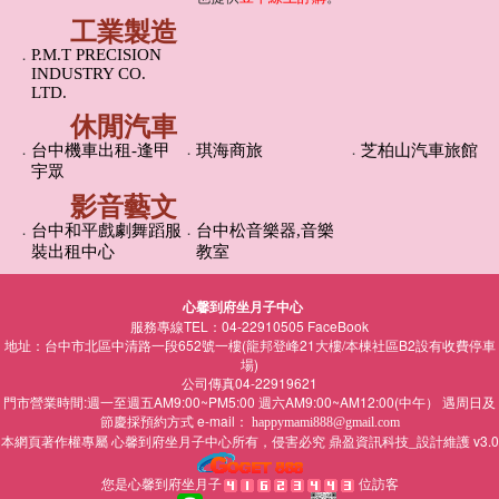
工業製造
P.M.T PRECISION
．
INDUSTRY CO.
LTD.
休閒汽車
．
台中機車出租-逢甲
．
琪海商旅
．
芝柏山汽車旅館
宇眾
影音藝文
．
台中和平戲劇舞蹈服
．
台中松音樂器,音樂
裝出租中心
教室
心馨到府坐月子中心
服務專線TEL：04-22910505
FaceBook
地址：台中市北區中清路一段652號一樓(龍邦登峰21大樓/本棟社區B2設有收費停車
場)
公司傳真04-22919621
門市營業時間:週一至週五AM9:00~PM5:00 週六AM9:00~AM12:00(中午） 遇周日及
節慶採預約方式 e-mail：
happymami888@gmail.com
本網頁著作權專屬
所有，侵害必究
鼎盈資訊科技_設計維護 v3.0
心馨到府坐月子中心
您是心馨到府坐月子
位訪客