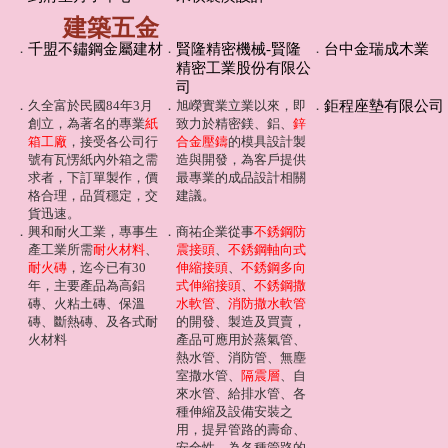
建築五金
．
千盟不鏽鋼金屬建材
．
賢隆精密機械-賢隆
．
台中金瑞成木業
精密工業股份有限公
司
．
久全富於民國84年3月
．
旭嶸實業立業以來，即
．
鉅程座墊有限公司
創立，為著名的專業
紙
致力於精密鎂、鋁、
鋅
箱工廠
，接受各公司行
合金壓鑄
的模具設計製
號有瓦愣紙內外箱之需
造與開發，為客戶提供
求者，下訂單製作，價
最專業的成品設計相關
格合理，品質穩定，交
建議。
貨迅速。
．
興和耐火工業，專事生
．
商祐企業從事
不銹鋼防
產工業所需
耐火材料
、
震接頭
、
不銹鋼軸向式
耐火磚
，迄今已有30
伸縮接頭
、
不銹鋼多向
年，主要產品為高鋁
式伸縮接頭
、
不銹鋼撒
磚、火粘土磚、保溫
水軟管
、
消防撒水軟管
磚、斷熱磚、及各式耐
的開發、製造及買賣，
火材料
產品可應用於蒸氣管、
熱水管、消防管、無塵
室撒水管、
隔震層
、自
來水管、給排水管、各
種伸縮及設備安裝之
用，提昇管路的壽命、
安全性，為各種管路的