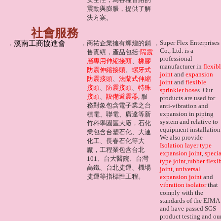
震動與膨脹，提供了解
決方案。
社會服務
Super Flex Enterprises
．
溪南工商協進會
．
商祐企業擁有輝煌的銷
．
Co., Ltd. is a
售實績，產品包括:
隔震
professional
層專用伸縮接頭
、
橡膠
manufacturer in
flexib
防震伸縮接頭
、
螺牙式
joint
and
expansion
防震接頭
、
法蘭式伸縮
joint
and
flexible
接頭
、
防震接頭
、
特殊
sprinkler hose
s. Our
接頭
、
設備避震器
, 服
products are used for
務對象包含電子業之台
anti-vibration and
expansion in piping
積電、聯電、廣達等新
system and relative to
竹科學園區大廠，石化
equipment installation
業包含台塑石化、大連
We also provide
化工、長春石化等大
Isolation layer type
廠，工程業包含台北
expansion joint
,
specia
101、台大醫院、台灣
type joint
,
rubber flexi
高鐵、台北捷運、機場
joint
,
universal
捷運等指標性工程。
expansion joint
and
vibration isolator
that
comply with the
standards of the EJMA
and have passed SGS
product testing and ou