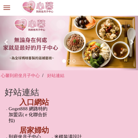
選
單
切
換
心馨到府坐月子中心
好站連結
好站連結
入口網站
．
Goget888 網路特約
加盟店( e 化聯合折
扣)
居家婦幼
．
到府坐月子中心
．
米棋裝潢設計