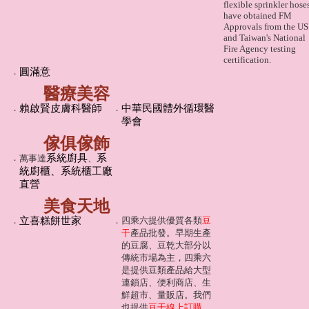
flexible sprinkler hose
have obtained FM
Approvals from the US
and Taiwan's National
Fire Agency testing
certification.
．
圓滿意
醫療美容
．
賴啟賢皮膚科醫師
．
中華民國體外循環醫
學會
傢俱傢飾
．
系統廚具
系
萬事達
、
統廚櫃、系統櫃工廠
直營
美食天地
．
立喜糕餅世家
．
四乘六提供優質各類
豆
干
產品批發。早期生產
的豆腐、豆乾大部分以
傳統市場為主，四乘六
是提供豆類產品給大型
連鎖店、便利商店、生
鮮超市、量販店。我們
也提供
豆干線上訂購
。