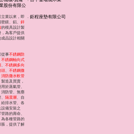
業股份有限公
業立業以來，即
．
鉅程座墊有限公司
精密鎂、鋁、
鋅
鑄
的模具設計製
發，為客戶提供
的成品設計相關
業從事
不銹鋼防
、
不銹鋼軸向式
頭
、
不銹鋼多向
接頭
、
不銹鋼撒
、
消防撒水軟管
、製造及買賣，
應用於蒸氣管、
、消防管、無塵
管、
隔震層
、自
、給排水管、各
及設備安裝之
昇管路的壽命、
，為各種管路的
膨脹，提供了解
。