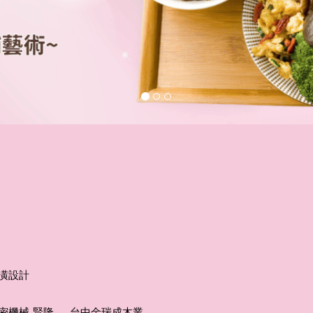
潢設計
密機械-賢隆
．
台中金瑞成木業