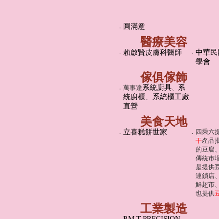
．
圓滿意
醫療美容
．
賴啟賢皮膚科醫師
．
中華民
學會
傢俱傢飾
．
系統廚具
系
萬事達
、
統廚櫃、系統櫃工廠
直營
美食天地
．
立喜糕餅世家
．
四乘六
干
產品
的豆腐
傳統市
是提供
連鎖店
鮮超市
也提供
工業製造
P.M.T PRECISION
．