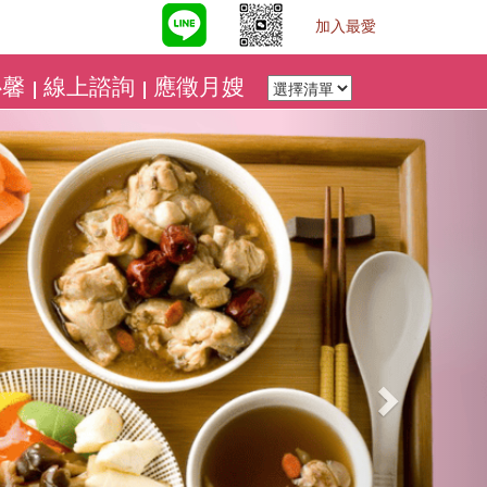
加入最愛
心馨
線上諮詢
應徵月嫂