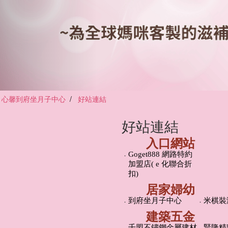
心馨到府坐月子中心
好站連結
好站連結
入口網站
．
Goget888 網路特約
加盟店( e 化聯合折
扣)
居家婦幼
．
到府坐月子中心
．
米棋裝
建築五金
．
千盟不鏽鋼金屬建材
．
賢隆精