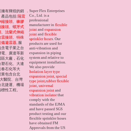
Super Flex Enterprises
業擁有輝煌的銷
．
Co., Ltd. is a
產品包括:
隔震
professional
伸縮接頭
、
橡膠
manufacturer in
flexible
縮接頭
、
螺牙式
joint
and
expansion
頭
、
法蘭式伸縮
joint
and
flexible
防震接頭
、
特殊
sprinkler hose
s. Our
設備避震器
, 服
products are used for
包含電子業之台
anti-vibration and
expansion in piping
聯電、廣達等新
system and relative to
園區大廠，石化
equipment installation.
台塑石化、大連
We also provide
長春石化等大
Isolation layer type
程業包含台北
expansion joint
,
special
台大醫院、台灣
type joint
,
rubber flexible
台北捷運、機場
joint
,
universal
指標性工程。
expansion joint
and
vibration isolator
that
comply with the
standards of the EJMA
and have passed SGS
product testing and our
flexible sprinkler hoses
have obtained FM
Approvals from the US