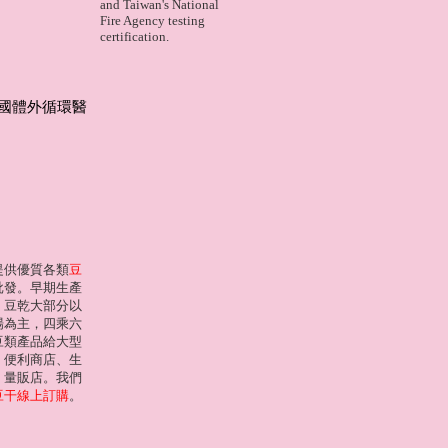
and Taiwan's National
Fire Agency testing
certification.
國體外循環醫
提供優質各類
豆
批發。早期生產
、豆乾大部分以
場為主，四乘六
豆類產品給大型
、便利商店、生
、量販店。我們
豆干線上訂購
。