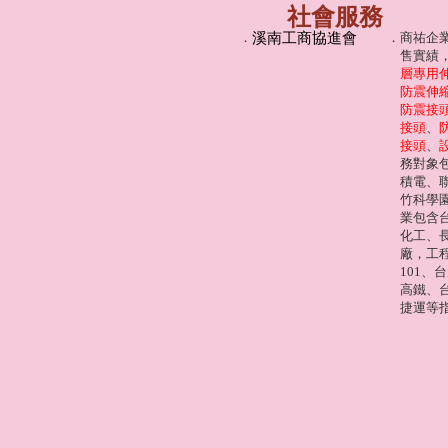
社會服務
．
溪南工商協進會
．
商祐企
售實績，
層專用
防震伸
防震接
接頭
、
接頭
、
務對象
積電、
竹科學
業包含
化工、
廠，工
101、
高鐵、
捷運等