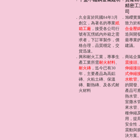
精密工
司
．
久全富於民國84年3月
．
旭嶸實
創立，為著名的專業
紙
致力於
箱工廠
，接受各公司行
合金壓
號有瓦愣紙內外箱之需
造與開
求者，下訂單製作，價
最專業
格合理，品質穩定，交
建議。
貨迅速。
．
興和耐火工業，專事生
．
商祐企
產工業所需
耐火材料
、
震接頭
耐火磚
，迄今已有30
伸縮接
年，主要產品為高鋁
式伸縮
磚、火粘土磚、保溫
水軟管
磚、斷熱磚、及各式耐
的開發
火材料
產品可
熱水管
室撒水
來水管
種伸縮
用，提
安全性
震動與
決方案