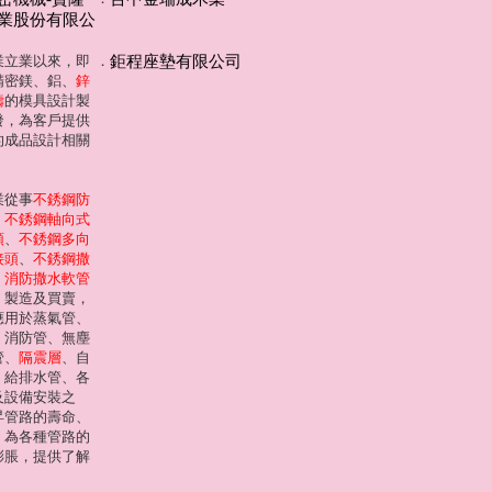
業股份有限公
業立業以來，即
．
鉅程座墊有限公司
精密鎂、鋁、
鋅
鑄
的模具設計製
發，為客戶提供
的成品設計相關
業從事
不銹鋼防
、
不銹鋼軸向式
頭
、
不銹鋼多向
接頭
、
不銹鋼撒
、
消防撒水軟管
、製造及買賣，
應用於蒸氣管、
、消防管、無塵
管、
隔震層
、自
、給排水管、各
及設備安裝之
昇管路的壽命、
，為各種管路的
膨脹，提供了解
。