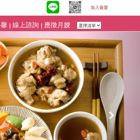
加入最愛
心馨
線上諮詢
應徵月嫂