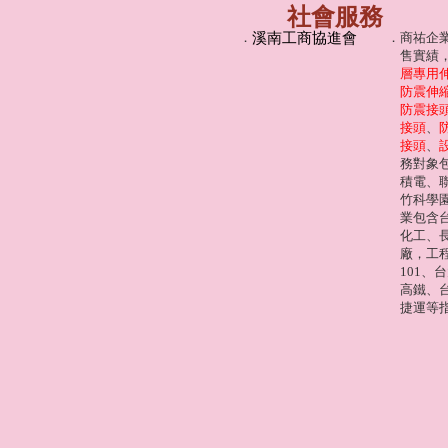
社會服務
．
溪南工商協進會
．
商祐企
售實績，
層專用
防震伸
防震接
接頭
、
接頭
、
務對象
積電、
竹科學
業包含
化工、
廠，工
101、
高鐵、
捷運等