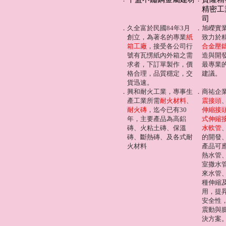
精密工
司
．
久全富於民國84年3月
．
旭嶸實
創立，為著名的專業
紙
致力於
箱工廠
，接受各公司行
合金壓
號有瓦愣紙內外箱之需
造與開
求者，下訂單製作，價
最專業
格合理，品質穩定，交
建議。
貨迅速。
．
興和耐火工業，專事生
．
商祐企
產工業所需
耐火材料
、
震接頭
耐火磚
，迄今已有30
伸縮接
年，主要產品為高鋁
式伸縮
磚、火粘土磚、保溫
水軟管
磚、斷熱磚、及各式耐
的開發
火材料
產品可
熱水管
室撒水
來水管
種伸縮
用，提
安全性
震動與
決方案