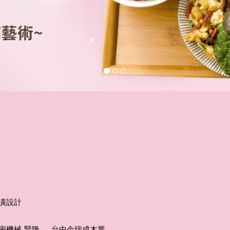
潢設計
密機械-賢隆
．
台中金瑞成木業