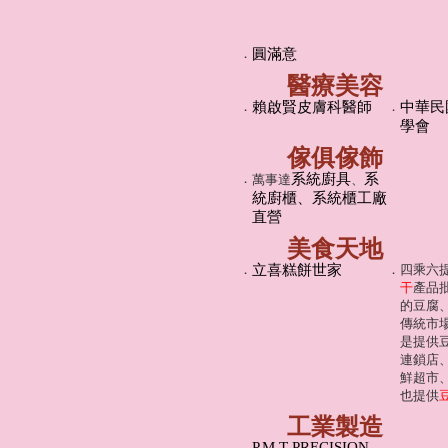
．
圓滿意
醫療美容
．
賴啟賢皮膚科醫師
．
中華民
學會
傢俱傢飾
．
系統廚具
系
萬事達
、
統廚櫃、系統櫃工廠
直營
美食天地
．
立喜糕餅世家
．
四乘六
干
產品
的豆腐
傳統市
是提供
連鎖店
鮮超市
也提供
工業製造
P.M.T PRECISION
．