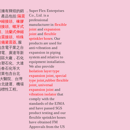
Super Flex Enterprises
業擁有輝煌的銷
．
Co., Ltd. is a
產品包括:
隔震
professional
伸縮接頭
、
橡膠
manufacturer in
flexible
縮接頭
、
螺牙式
joint
and
expansion
頭
、
法蘭式伸縮
joint
and
flexible
防震接頭
、
特殊
sprinkler hose
s. Our
設備避震器
, 服
products are used for
包含電子業之台
anti-vibration and
expansion in piping
聯電、廣達等新
system and relative to
園區大廠，石化
equipment installation.
台塑石化、大連
We also provide
長春石化等大
Isolation layer type
程業包含台北
expansion joint
,
special
台大醫院、台灣
type joint
,
rubber flexible
台北捷運、機場
joint
,
universal
指標性工程。
expansion joint
and
vibration isolator
that
comply with the
standards of the EJMA
and have passed SGS
product testing and our
flexible sprinkler hoses
have obtained FM
Approvals from the US