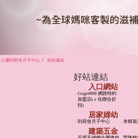
心馨到府坐月子中心
好站連結
好站連結
入口網站
．
Goget888 網路特約
加盟店( e 化聯合折
扣)
居家婦幼
．
到府坐月子中心
．
米棋裝
建築五金
．
千盟不鏽鋼金屬建材
．
賢隆精