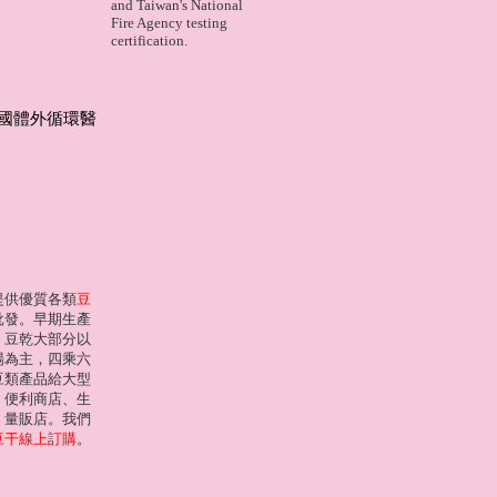
and Taiwan's National
Fire Agency testing
certification.
國體外循環醫
提供優質各類
豆
批發。早期生產
、豆乾大部分以
場為主，四乘六
豆類產品給大型
、便利商店、生
、量販店。我們
豆干線上訂購
。