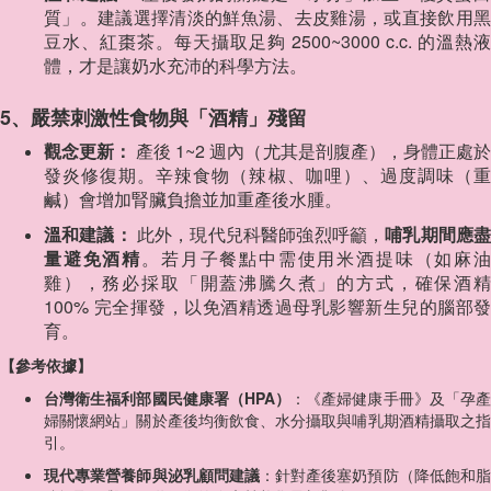
質」。建議選擇清淡的鮮魚湯、去皮雞湯，或直接飲用黑
豆水、紅棗茶。每天攝取足夠 2500~3000 c.c. 的溫熱液
體，才是讓奶水充沛的科學方法。
5、嚴禁刺激性食物與「酒精」殘留
觀念更新：
產後 1~2 週內（尤其是剖腹產），身體正處
發炎修復期。辛辣食物（辣椒、咖哩）、過度調味（重
鹹）會增加腎臟負擔並加重產後水腫。
溫和建議：
此外，現代兒科醫師強烈呼籲，
哺乳期間應
量避免酒精
。若月子餐點中需使用米酒提味（如麻
雞），務必採取「開蓋沸騰久煮」的方式，確保酒精
100% 完全揮發，以免酒精透過母乳影響新生兒的腦部發
育。
【參考依據】
台灣衛生福利部國民健康署（HPA）
：《產婦健康手冊》及「孕
婦關懷網站」關於產後均衡飲食、水分攝取與哺乳期酒精攝取之指
引。
現代專業營養師與泌乳顧問建議
：針對產後塞奶預防（降低飽和脂