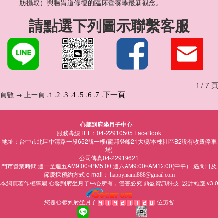
肪攝取）與腸胃道修復的臨床營養學最新觀念。
請點選下列圖示聯繫客服
1 / 7 頁
頁數 → 上一頁 .1 .
.
.
.
.
.
.
2
3
4
5
6
7
下一頁
心馨到府坐月子中心
服務專線TEL：04-22910505
FaceBook
地址：台中市北區中清路一段652號一樓(龍邦登峰21大樓/本棟社區B2設有收費停車
場)
公司傳真04-22919621
門市營業時間:週一至週五AM9:00~PM5:00 週六AM9:00~AM12:00(中午） 遇周日及
節慶採預約方式 e-mail：
happymami888@gmail.com
本網頁著作權專屬
所有，侵害必究
鼎盈資訊科技_設計維護 v3.0
心馨到府坐月子中心
您是心馨到府坐月子
位訪客