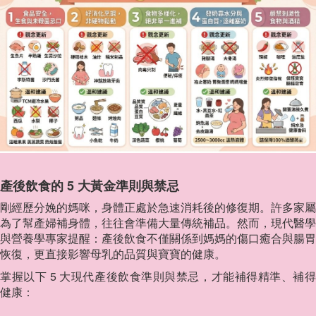
產後飲食的 5 大黃金準則與禁忌
剛經歷分娩的媽咪，身體正處於急速消耗後的修復期。許多家屬
為了幫產婦補身體，往往會準備大量傳統補品。然而，現代醫學
與營養學專家提醒：產後飲食不僅關係到媽媽的傷口癒合與腸胃
恢復，更直接影響母乳的品質與寶寶的健康。
掌握以下 5 大現代產後飲食準則與禁忌，才能補得精準、補得
健康：