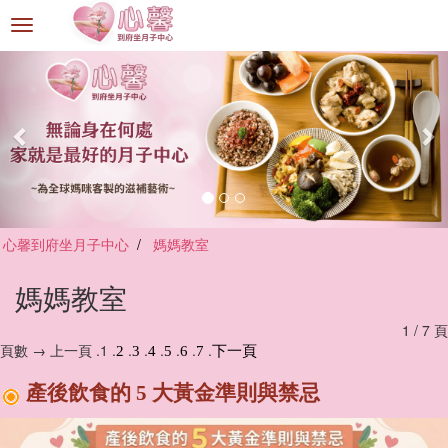
選
單
切
換
心馨到府坐月子中心
媽媽教室
媽媽教室
1 / 7 頁
頁數 → 上一頁 .1 .
.
.
.
.
.
.
2
3
4
5
6
7
下一頁
產後飲食的 5 大黃金準則與禁忌