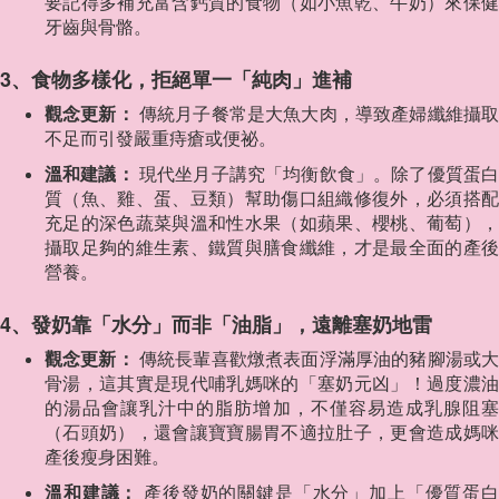
要記得多補充富含鈣質的食物（如小魚乾、牛奶）來保健
牙齒與骨骼。
3、食物多樣化，拒絕單一「純肉」進補
觀念更新：
傳統月子餐常是大魚大肉，導致產婦纖維攝
不足而引發嚴重痔瘡或便祕。
溫和建議：
現代坐月子講究「均衡飲食」。除了優質蛋
質（魚、雞、蛋、豆類）幫助傷口組織修復外，必須搭配
充足的深色蔬菜與溫和性水果（如蘋果、櫻桃、葡萄），
攝取足夠的維生素、鐵質與膳食纖維，才是最全面的產後
營養。
4、發奶靠「水分」而非「油脂」，遠離塞奶地雷
觀念更新：
傳統長輩喜歡燉煮表面浮滿厚油的豬腳湯或
骨湯，這其實是現代哺乳媽咪的「塞奶元凶」！過度濃油
的湯品會讓乳汁中的脂肪增加，不僅容易造成乳腺阻塞
（石頭奶），還會讓寶寶腸胃不適拉肚子，更會造成媽咪
產後瘦身困難。
溫和建議：
產後發奶的關鍵是「水分」加上「優質蛋