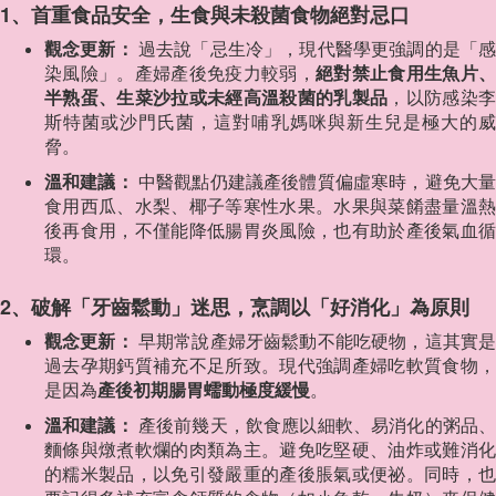
1、首重食品安全，生食與未殺菌食物絕對忌口
觀念更新：
過去說「忌生冷」，現代醫學更強調的是「
染風險」。產婦產後免疫力較弱，
絕對禁止食用生魚片、
半熟蛋、生菜沙拉或未經高溫殺菌的乳製品
，以防感染
斯特菌或沙門氏菌，這對哺乳媽咪與新生兒是極大的威
脅。
溫和建議：
中醫觀點仍建議產後體質偏虛寒時，避免大
食用西瓜、水梨、椰子等寒性水果。水果與菜餚盡量溫熱
後再食用，不僅能降低腸胃炎風險，也有助於產後氣血循
環。
2、破解「牙齒鬆動」迷思，烹調以「好消化」為原則
觀念更新：
早期常說產婦牙齒鬆動不能吃硬物，這其實
過去孕期鈣質補充不足所致。現代強調產婦吃軟質食物，
是因為
產後初期腸胃蠕動極度緩慢
。
溫和建議：
產後前幾天，飲食應以細軟、易消化的粥品
麵條與燉煮軟爛的肉類為主。避免吃堅硬、油炸或難消化
的糯米製品，以免引發嚴重的產後脹氣或便祕。同時，也