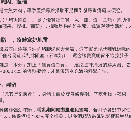
「純肉」進補
是大魚大肉，導致產婦纖維攝取不足而引發嚴重痔瘡或便祕。
究「均衡飲食」。除了優質蛋白質（魚、雞、蛋、豆類）幫助傷
如蘋果、櫻桃、葡萄），攝取足夠的維生素、鐵質與膳食纖維，
油脂」，遠離塞奶地雷
燉煮表面浮滿厚油的豬腳湯或大骨湯，這其實是現代哺乳媽咪的
不僅容易造成乳腺阻塞（石頭奶），還會讓寶寶腸胃不適拉肚子
鍵是「水分」加上「優質蛋白質」。建議選擇清淡的鮮魚湯、去
~3000 c.c. 的溫熱液體，才是讓奶水充沛的科學方法。
精」殘留
 週內（尤其是剖腹產），身體正處於發炎修復期。辛辣食物（辣椒
腫。
科醫師強烈呼籲，
哺乳期間應盡量避免酒精
。若月子餐點中需使
式，確保酒精 100% 完全揮發，以免酒精透過母乳影響新生兒