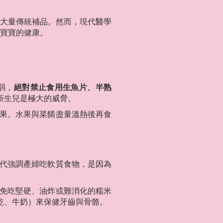
大量傳統補品。然而，現代醫學
寶寶的健康。
弱，
絕對禁止食用生魚片、半熟
新生兒是極大的威脅。
果。水果與菜餚盡量溫熱後再食
代強調產婦吃軟質食物，是因為
免吃堅硬、油炸或難消化的糯米
乾、牛奶）來保健牙齒與骨骼。