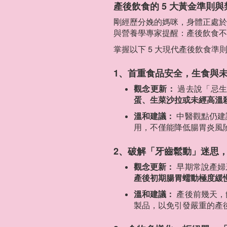
產後飲食的 5 大黃金準則與
剛經歷分娩的媽咪，身體正處於
與營養學專家提醒：產後飲食不
掌握以下 5 大現代產後飲食
1、首重食品安全，生食與
觀念更新：
過去說「忌生
蛋、生菜沙拉或未經高溫
溫和建議：
中醫觀點仍建
用，不僅能降低腸胃炎風
2、破解「牙齒鬆動」迷思
觀念更新：
早期常說產婦
產後初期腸胃蠕動極度緩
溫和建議：
產後前幾天，
製品，以免引發嚴重的產