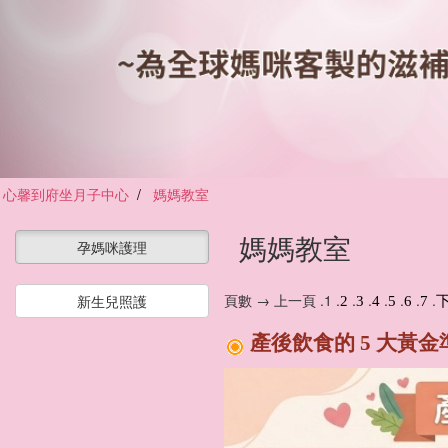
心馨到府坐月子中心
媽媽教室
媽媽教室
孕媽咪護理
頁數 → 上一頁 .1 .
.
.
.
.
.
.
新生兒照護
2
3
4
5
6
7
產後飲食的 5 大黃