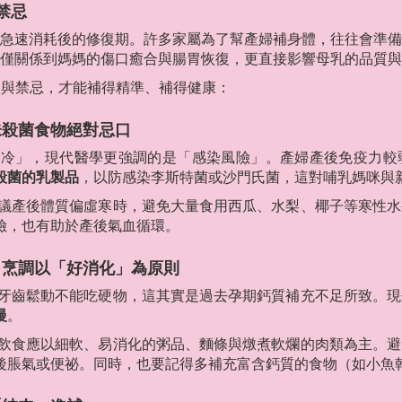
禁忌
急速消耗後的修復期。許多家屬為了幫產婦補身體，往往會準備
僅關係到媽媽的傷口癒合與腸胃恢復，更直接影響母乳的品質與
準則與禁忌，才能補得精準、補得健康：
未殺菌食物絕對忌口
冷」，現代醫學更強調的是「感染風險」。產婦產後免疫力較
殺菌的乳製品
，以防感染李斯特菌或沙門氏菌，這對哺乳媽咪與
議產後體質偏虛寒時，避免大量食用西瓜、水梨、椰子等寒性水
險，也有助於產後氣血循環。
，烹調以「好消化」為原則
牙齒鬆動不能吃硬物，這其實是過去孕期鈣質補充不足所致。現
慢
。
飲食應以細軟、易消化的粥品、麵條與燉煮軟爛的肉類為主。避
後脹氣或便祕。同時，也要記得多補充富含鈣質的食物（如小魚