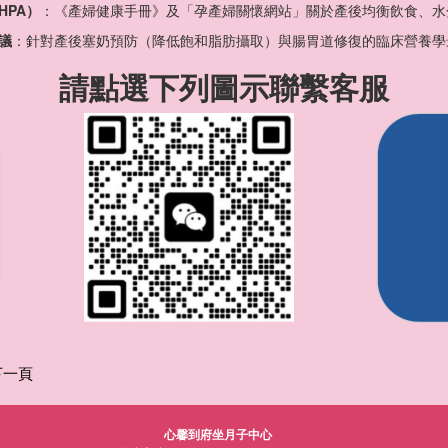
HPA）
：《產婦健康手冊》及「孕產婦關懷網站」關於產後均衡飲食、水
議
：針對產後塞奶預防（降低飽和脂肪攝取）與腸胃道修復的臨床營養學
請點選下列圖示聯繫客服
下一頁
心馨到府坐月子中心