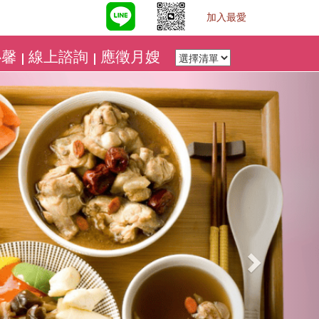
加入最愛
心馨
線上諮詢
應徵月嫂