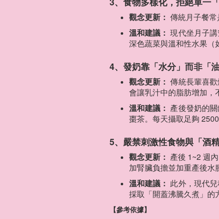
3、食物多樣化，拒絕單一
觀念更新：
傳統月子餐常
溫和建議：
現代坐月子講
深色蔬菜與溫和性水果（
4、發奶靠「水分」而非「
觀念更新：
傳統長輩喜歡
會讓乳汁中的脂肪增加，
溫和建議：
產後發奶的關
棗茶。每天攝取足夠 2500
5、嚴禁刺激性食物與「酒
觀念更新：
產後 1~2
加腎臟負擔並加重產後水
溫和建議：
此外，現代兒
採取「開蓋沸騰久煮」的方
【參考依據】