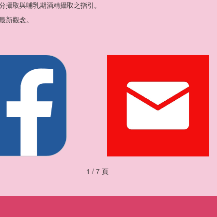
分攝取與哺乳期酒精攝取之指引。
最新觀念。
1 / 7 頁