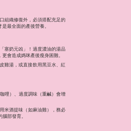
口組織修復外，必須搭配充足的
才是最全面的產後營養。
「塞奶元凶」！過度濃油的湯品
，更會造成媽咪產後瘦身困難。
皮雞湯，或直接飲用黑豆水、紅
、咖哩）、過度調味（重鹹）會增
用米酒提味（如麻油雞），務必
的腦部發育。