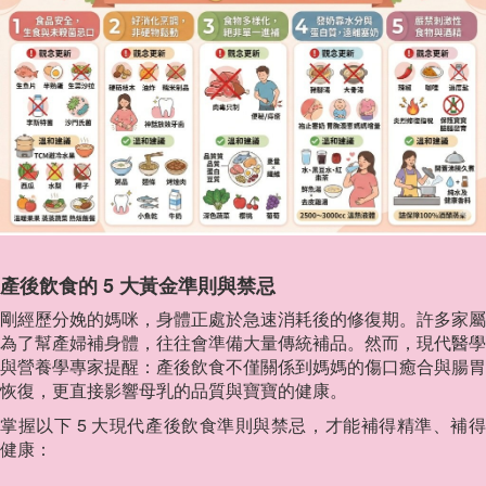
產後飲食的 5 大黃金準則與禁忌
剛經歷分娩的媽咪，身體正處於急速消耗後的修復期。許多家屬
為了幫產婦補身體，往往會準備大量傳統補品。然而，現代醫學
與營養學專家提醒：產後飲食不僅關係到媽媽的傷口癒合與腸胃
恢復，更直接影響母乳的品質與寶寶的健康。
掌握以下 5 大現代產後飲食準則與禁忌，才能補得精準、補得
健康：