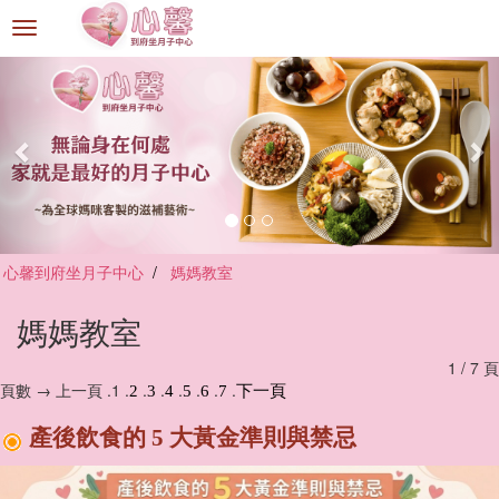
選
單
切
換
心馨到府坐月子中心
媽媽教室
媽媽教室
1 / 7 頁
頁數 → 上一頁 .1 .
.
.
.
.
.
.
2
3
4
5
6
7
下一頁
產後飲食的 5 大黃金準則與禁忌