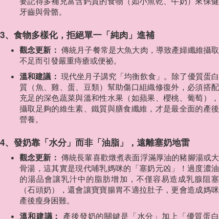
要記得多補充富含鈣質的食物（如小魚乾、牛奶）來保健
牙齒與骨骼。
3、食物多樣化，拒絕單一「純肉」進補
觀念更新：
傳統月子餐常是大魚大肉，導致產婦纖維攝
不足而引發嚴重痔瘡或便祕。
溫和建議：
現代坐月子講究「均衡飲食」。除了優質蛋
質（魚、雞、蛋、豆類）幫助傷口組織修復外，必須搭配
充足的深色蔬菜與溫和性水果（如蘋果、櫻桃、葡萄），
攝取足夠的維生素、鐵質與膳食纖維，才是最全面的產後
營養。
4、發奶靠「水分」而非「油脂」，遠離塞奶地雷
觀念更新：
傳統長輩喜歡燉煮表面浮滿厚油的豬腳湯或
骨湯，這其實是現代哺乳媽咪的「塞奶元凶」！過度濃油
的湯品會讓乳汁中的脂肪增加，不僅容易造成乳腺阻塞
（石頭奶），還會讓寶寶腸胃不適拉肚子，更會造成媽咪
產後瘦身困難。
溫和建議：
產後發奶的關鍵是「水分」加上「優質蛋