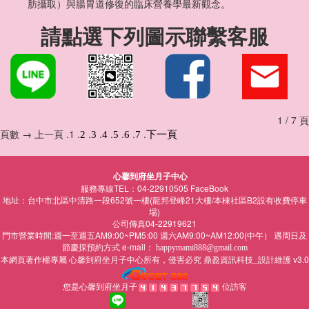
肪攝取）與腸胃道修復的臨床營養學最新觀念。
請點選下列圖示聯繫客服
1 / 7 頁
頁數 → 上一頁 .1 .
.
.
.
.
.
.
2
3
4
5
6
7
下一頁
心馨到府坐月子中心
服務專線TEL：04-22910505
FaceBook
地址：台中市北區中清路一段652號一樓(龍邦登峰21大樓/本棟社區B2設有收費停車
場)
公司傳真04-22919621
門市營業時間:週一至週五AM9:00~PM5:00 週六AM9:00~AM12:00(中午） 遇周日及
節慶採預約方式 e-mail：
happymami888@gmail.com
本網頁著作權專屬
所有，侵害必究
鼎盈資訊科技_設計維護 v3.0
心馨到府坐月子中心
您是心馨到府坐月子
位訪客