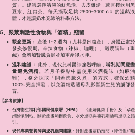
質」。建議選擇清淡的鮮魚湯、去皮雞湯，或直接飲用黑
豆水、紅棗茶。每天攝取足夠 2500~3000 c.c. 的溫熱液
體，才是讓奶水充沛的科學方法。
5、嚴禁刺激性食物與「酒精」殘留
觀念更新：
產後 1~2 週內（尤其是剖腹產），身體正處
發炎修復期。辛辣食物（辣椒、咖哩）、過度調味（重
鹹）會增加腎臟負擔並加重產後水腫。
溫和建議：
此外，現代兒科醫師強烈呼籲，
哺乳期間應
量避免酒精
。若月子餐點中需使用米酒提味（如麻
雞），務必採取「開蓋沸騰久煮」的方式，確保酒精
100% 完全揮發，以免酒精透過母乳影響新生兒的腦部發
育。
【參考依據】
台灣衛生福利部國民健康署（HPA）
：《產婦健康手冊》及「孕
婦關懷網站」關於產後均衡飲食、水分攝取與哺乳期酒精攝取之指
引。
現代專業營養師與泌乳顧問建議
：針對產後塞奶預防（降低飽和脂