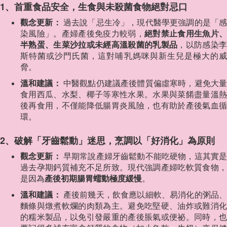
1、首重食品安全，生食與未殺菌食物絕對忌口
觀念更新：
過去說「忌生冷」，現代醫學更強調的是「
染風險」。產婦產後免疫力較弱，
絕對禁止食用生魚片、
半熟蛋、生菜沙拉或未經高溫殺菌的乳製品
，以防感染
斯特菌或沙門氏菌，這對哺乳媽咪與新生兒是極大的威
脅。
溫和建議：
中醫觀點仍建議產後體質偏虛寒時，避免大
食用西瓜、水梨、椰子等寒性水果。水果與菜餚盡量溫熱
後再食用，不僅能降低腸胃炎風險，也有助於產後氣血循
環。
2、破解「牙齒鬆動」迷思，烹調以「好消化」為原則
觀念更新：
早期常說產婦牙齒鬆動不能吃硬物，這其實
過去孕期鈣質補充不足所致。現代強調產婦吃軟質食物，
是因為
產後初期腸胃蠕動極度緩慢
。
溫和建議：
產後前幾天，飲食應以細軟、易消化的粥品
麵條與燉煮軟爛的肉類為主。避免吃堅硬、油炸或難消化
的糯米製品，以免引發嚴重的產後脹氣或便祕。同時，也