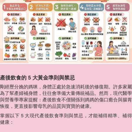
產後飲食的 5 大黃金準則與禁忌
剛經歷分娩的媽咪，身體正處於急速消耗後的修復期。許多家屬
為了幫產婦補身體，往往會準備大量傳統補品。然而，現代醫學
與營養學專家提醒：產後飲食不僅關係到媽媽的傷口癒合與腸胃
恢復，更直接影響母乳的品質與寶寶的健康。
掌握以下 5 大現代產後飲食準則與禁忌，才能補得精準、補得
健康：