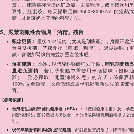
質」。建議選擇清淡的鮮魚湯、去皮雞湯，或直接飲用黑
豆水、紅棗茶。每天攝取足夠 2500~3000 c.c. 的溫熱液
體，才是讓奶水充沛的科學方法。
5、嚴禁刺激性食物與「酒精」殘留
觀念更新：
產後 1~2 週內（尤其是剖腹產），身體正處
發炎修復期。辛辣食物（辣椒、咖哩）、過度調味（重
鹹）會增加腎臟負擔並加重產後水腫。
溫和建議：
此外，現代兒科醫師強烈呼籲，
哺乳期間應
量避免酒精
。若月子餐點中需使用米酒提味（如麻
雞），務必採取「開蓋沸騰久煮」的方式，確保酒精
100% 完全揮發，以免酒精透過母乳影響新生兒的腦部發
育。
【參考依據】
台灣衛生福利部國民健康署（HPA）
：《產婦健康手冊》及「孕
婦關懷網站」關於產後均衡飲食、水分攝取與哺乳期酒精攝取之指
引。
現代專業營養師與泌乳顧問建議
：針對產後塞奶預防（降低飽和脂