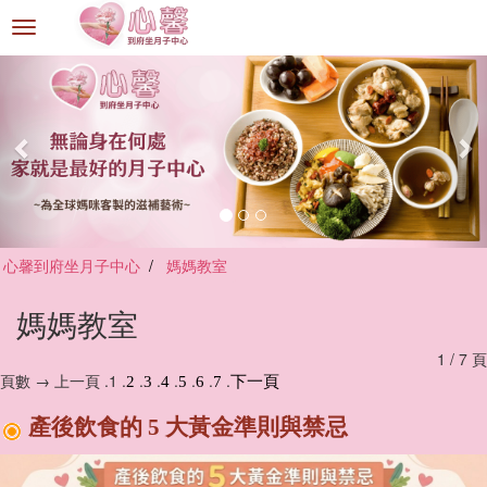
選
單
切
換
心馨到府坐月子中心
媽媽教室
媽媽教室
1 / 7 頁
頁數 → 上一頁 .1 .
.
.
.
.
.
.
2
3
4
5
6
7
下一頁
產後飲食的 5 大黃金準則與禁忌