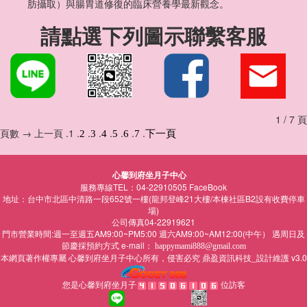
肪攝取）與腸胃道修復的臨床營養學最新觀念。
請點選下列圖示聯繫客服
1 / 7 頁
頁數 → 上一頁 .1 .
.
.
.
.
.
.
2
3
4
5
6
7
下一頁
心馨到府坐月子中心
服務專線TEL：04-22910505
FaceBook
地址：台中市北區中清路一段652號一樓(龍邦登峰21大樓/本棟社區B2設有收費停車
場)
公司傳真04-22919621
門市營業時間:週一至週五AM9:00~PM5:00 週六AM9:00~AM12:00(中午） 遇周日及
節慶採預約方式 e-mail：
happymami888@gmail.com
本網頁著作權專屬
所有，侵害必究
鼎盈資訊科技_設計維護 v3.0
心馨到府坐月子中心
您是心馨到府坐月子
位訪客