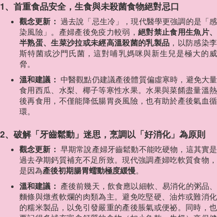
1、首重食品安全，生食與未殺菌食物絕對忌口
觀念更新：
過去說「忌生冷」，現代醫學更強調的是「
染風險」。產婦產後免疫力較弱，
絕對禁止食用生魚片、
半熟蛋、生菜沙拉或未經高溫殺菌的乳製品
，以防感染
斯特菌或沙門氏菌，這對哺乳媽咪與新生兒是極大的威
脅。
溫和建議：
中醫觀點仍建議產後體質偏虛寒時，避免大
食用西瓜、水梨、椰子等寒性水果。水果與菜餚盡量溫熱
後再食用，不僅能降低腸胃炎風險，也有助於產後氣血循
環。
2、破解「牙齒鬆動」迷思，烹調以「好消化」為原則
觀念更新：
早期常說產婦牙齒鬆動不能吃硬物，這其實
過去孕期鈣質補充不足所致。現代強調產婦吃軟質食物，
是因為
產後初期腸胃蠕動極度緩慢
。
溫和建議：
產後前幾天，飲食應以細軟、易消化的粥品
麵條與燉煮軟爛的肉類為主。避免吃堅硬、油炸或難消化
的糯米製品，以免引發嚴重的產後脹氣或便祕。同時，也