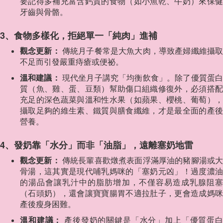
要記得多補充富含鈣質的食物（如小魚乾、牛奶）來保健
牙齒與骨骼。
3、食物多樣化，拒絕單一「純肉」進補
觀念更新：
傳統月子餐常是大魚大肉，導致產婦纖維攝
不足而引發嚴重痔瘡或便祕。
溫和建議：
現代坐月子講究「均衡飲食」。除了優質蛋
質（魚、雞、蛋、豆類）幫助傷口組織修復外，必須搭配
充足的深色蔬菜與溫和性水果（如蘋果、櫻桃、葡萄），
攝取足夠的維生素、鐵質與膳食纖維，才是最全面的產後
營養。
4、發奶靠「水分」而非「油脂」，遠離塞奶地雷
觀念更新：
傳統長輩喜歡燉煮表面浮滿厚油的豬腳湯或
骨湯，這其實是現代哺乳媽咪的「塞奶元凶」！過度濃油
的湯品會讓乳汁中的脂肪增加，不僅容易造成乳腺阻塞
（石頭奶），還會讓寶寶腸胃不適拉肚子，更會造成媽咪
產後瘦身困難。
溫和建議：
產後發奶的關鍵是「水分」加上「優質蛋