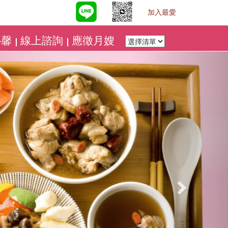
加入最愛
心馨
線上諮詢
應徵月嫂