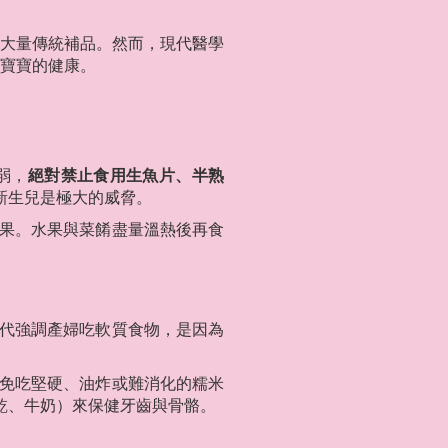
大量傳統補品。然而，現代醫學
寶寶的健康。
弱，
絕對禁止食用生魚片、半熟
新生兒是極大的威脅。
果。水果與菜餚盡量溫熱後再食
代強調產婦吃軟質食物，是因為
免吃堅硬、油炸或難消化的糯米
乾、牛奶）來保健牙齒與骨骼。