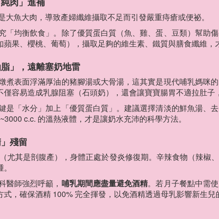
「純肉」進補
是大魚大肉，導致產婦纖維攝取不足而引發嚴重痔瘡或便祕。
究「均衡飲食」。除了優質蛋白質（魚、雞、蛋、豆類）幫助傷
如蘋果、櫻桃、葡萄），攝取足夠的維生素、鐵質與膳食纖維，
油脂」，遠離塞奶地雷
燉煮表面浮滿厚油的豬腳湯或大骨湯，這其實是現代哺乳媽咪的
不僅容易造成乳腺阻塞（石頭奶），還會讓寶寶腸胃不適拉肚子
鍵是「水分」加上「優質蛋白質」。建議選擇清淡的鮮魚湯、去
~3000 c.c. 的溫熱液體，才是讓奶水充沛的科學方法。
精」殘留
 週內（尤其是剖腹產），身體正處於發炎修復期。辛辣食物（辣椒
腫。
科醫師強烈呼籲，
哺乳期間應盡量避免酒精
。若月子餐點中需使
式，確保酒精 100% 完全揮發，以免酒精透過母乳影響新生兒