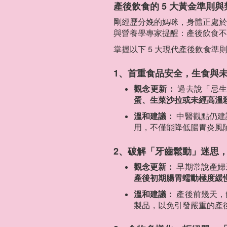
產後飲食的 5 大黃金準則與
剛經歷分娩的媽咪，身體正處於
與營養學專家提醒：產後飲食不
掌握以下 5 大現代產後飲食
1、首重食品安全，生食與
觀念更新：
過去說「忌生
蛋、生菜沙拉或未經高溫
溫和建議：
中醫觀點仍建
用，不僅能降低腸胃炎風
2、破解「牙齒鬆動」迷思
觀念更新：
早期常說產婦
產後初期腸胃蠕動極度緩
溫和建議：
產後前幾天，
製品，以免引發嚴重的產