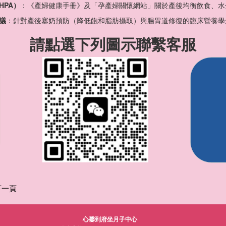
HPA）
：《產婦健康手冊》及「孕產婦關懷網站」關於產後均衡飲食、水
議
：針對產後塞奶預防（降低飽和脂肪攝取）與腸胃道修復的臨床營養學
請點選下列圖示聯繫客服
下一頁
心馨到府坐月子中心