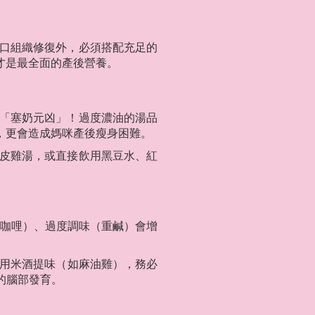
口組織修復外，必須搭配充足的
才是最全面的產後營養。
「塞奶元凶」！過度濃油的湯品
，更會造成媽咪產後瘦身困難。
皮雞湯，或直接飲用黑豆水、紅
、咖哩）、過度調味（重鹹）會增
用米酒提味（如麻油雞），務必
的腦部發育。