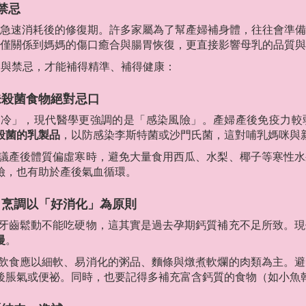
禁忌
急速消耗後的修復期。許多家屬為了幫產婦補身體，往往會準備
僅關係到媽媽的傷口癒合與腸胃恢復，更直接影響母乳的品質與
準則與禁忌，才能補得精準、補得健康：
未殺菌食物絕對忌口
冷」，現代醫學更強調的是「感染風險」。產婦產後免疫力較
殺菌的乳製品
，以防感染李斯特菌或沙門氏菌，這對哺乳媽咪與
議產後體質偏虛寒時，避免大量食用西瓜、水梨、椰子等寒性水
險，也有助於產後氣血循環。
，烹調以「好消化」為原則
牙齒鬆動不能吃硬物，這其實是過去孕期鈣質補充不足所致。現
慢
。
飲食應以細軟、易消化的粥品、麵條與燉煮軟爛的肉類為主。避
後脹氣或便祕。同時，也要記得多補充富含鈣質的食物（如小魚