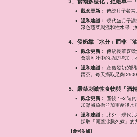
3、食物多樣化，拒絕單一
觀念更新：
傳統月子餐常
溫和建議：
現代坐月子講
深色蔬菜與溫和性水果（
4、發奶靠「水分」而非「
觀念更新：
傳統長輩喜歡
會讓乳汁中的脂肪增加，
溫和建議：
產後發奶的關
棗茶。每天攝取足夠 2500
5、嚴禁刺激性食物與「酒
觀念更新：
產後 1~2
加腎臟負擔並加重產後水
溫和建議：
此外，現代兒
採取「開蓋沸騰久煮」的方
【參考依據】