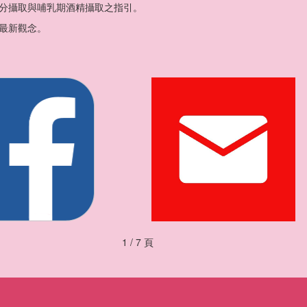
分攝取與哺乳期酒精攝取之指引。
最新觀念。
1 / 7 頁