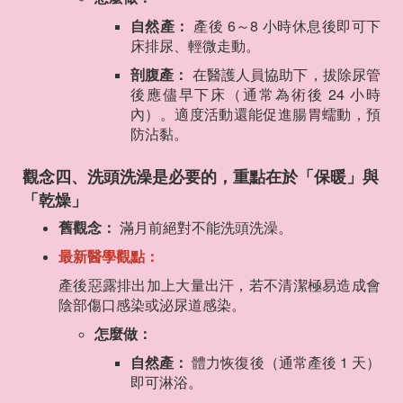
自然產：
產後 6～8 小時休息後即可下
床排尿、輕微走動。
剖腹產：
在醫護人員協助下，拔除尿管
後應儘早下床（通常為術後 24 小時
內）。適度活動還能促進腸胃蠕動，預
防沾黏。
觀念四、洗頭洗澡是必要的，重點在於「保暖」與
「乾燥」
舊觀念：
滿月前絕對不能洗頭洗澡。
最新醫學觀點：
產後惡露排出加上大量出汗，若不清潔極易造成會
陰部傷口感染或泌尿道感染。
怎麼做：
自然產：
體力恢復後（通常產後 1 天）
即可淋浴。