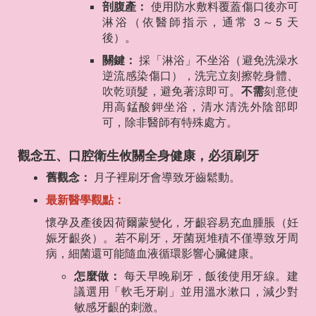
剖腹產：
使用防水敷料覆蓋傷口後亦可
淋浴（依醫師指示，通常 3～5 天
後）。
關鍵：
採「淋浴」不坐浴（避免洗澡水
逆流感染傷口），洗完立刻擦乾身體、
吹乾頭髮，避免著涼即可。
不需
刻意使
用高錳酸鉀坐浴，清水清洗外陰部即
可，除非醫師有特殊處方。
觀念五、口腔衛生攸關全身健康，必須刷牙
舊觀念：
月子裡刷牙會導致牙齒鬆動。
最新醫學觀點：
懷孕及產後因荷爾蒙變化，牙齦容易充血腫脹（妊
娠牙齦炎）。若不刷牙，牙菌斑堆積不僅導致牙周
病，細菌還可能隨血液循環影響心臟健康。
怎麼做：
每天早晚刷牙，飯後使用牙線。建
議選用「軟毛牙刷」並用溫水漱口，減少對
敏感牙齦的刺激。