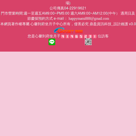
場)
公司傳真04-22919621
門市營業時間:週一至週五AM9:00~PM5:00 週六AM9:00~AM12:00(中午） 遇周日及
節慶採預約方式 e-mail：
happymami888@gmail.com
本網頁著作權專屬
所有，侵害必究
鼎盈資訊科技_設計維護 v3.0
心馨到府坐月子中心
您是心馨到府坐月子
位訪客