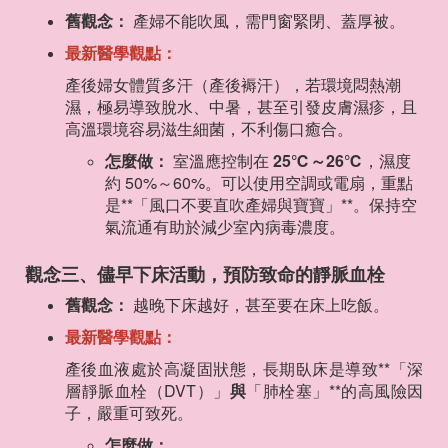
舊觀念：
產婦不能吹風，需門窗緊閉、蓋厚被。
最新醫學觀點：
產後婦女體質多汗（產後褥汗），若環境悶熱潮
濕，極易導致脫水、中暑，甚至引發皮膚濕疹，且
高溫環境容易滋生細菌，不利傷口癒合。
怎麼做：
室溫應控制在
25℃～26℃
，濕度
約 50%～60%。可以使用空調或電扇，重點
是**「風口不要直吹產婦與寶寶」**。保持空
氣流通有助於減少室內病毒濃度。
觀念三、儘早下床活動，預防致命的靜脈血栓
舊觀念：
越晚下床越好，甚至要在床上吃飯。
最新醫學觀點：
產後血液處於高凝固狀態，長期臥床是導致**「深
層靜脈血栓（DVT）」
與
「肺栓塞」**的高風險因
子，嚴重可致死。
怎麼做：