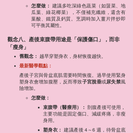
怎麼做：
建議多吃深綠色蔬菜（如菠菜、地
瓜葉、綠花椰菜），不僅補充纖維，還含有
葉酸、鐵質及鈣質。烹調時加入薑片拌炒即
可平衡其屬性。
觀念八、產後束腹帶用途是「保護傷口」，而非
「瘦身」
舊觀念：
越早穿塑身衣，身材恢復越快。
最新醫學觀點：
產後子宮與骨盆底肌需要時間恢復。過早使用緊身
塑身衣會增加腹壓，反而導致
子宮脫垂
或
尿失禁
風
險增加。
怎麼做：
束腹帶（醫療用）：
剖腹產後可使用，
主要功能是固定傷口、減緩疼痛，非瘦
身用。
塑身衣：
建議產後 4～6 週，待骨盆底