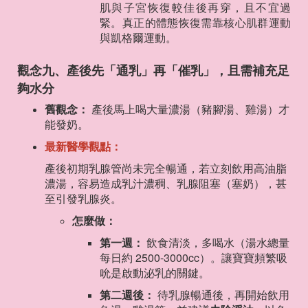
肌與子宮恢復較佳後再穿，且不宜過
緊。真正的體態恢復需靠核心肌群運動
與凱格爾運動。
觀念九、產後先「通乳」再「催乳」，且需補充足
夠水分
舊觀念：
產後馬上喝大量濃湯（豬腳湯、雞湯）才
能發奶。
最新醫學觀點：
產後初期乳腺管尚未完全暢通，若立刻飲用高油脂
濃湯，容易造成乳汁濃稠、乳腺阻塞（塞奶），甚
至引發乳腺炎。
怎麼做：
第一週：
飲食清淡，多喝水（湯水總量
每日約 2500-3000cc）。讓寶寶頻繁吸
吮是啟動泌乳的關鍵。
第二週後：
待乳腺暢通後，再開始飲用