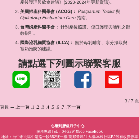
產後護理與飲食建議》(2023-2024年更新資訊)。
美國婦產科醫學會 (ACOG)：
Postpartum Toolkit
與
Optimizing Postpartum Care
指南。
台灣婦產科醫學會：
針對產後照護、傷口護理與哺乳之衛
教指引。
國際泌乳顧問協會 (ILCA)：
關於母乳哺育、水分攝取與
塞奶預防的建議。
請點選下列圖示聯繫客服
3 / 7 頁
頁數 →
.
.
.3 .
.
.
.
.
上一頁
1
2
4
5
6
7
下一頁
心馨到府坐月子中心
服務專線TEL：04-22910505
FaceBook
地址：台中市北區中清路一段652號一樓(龍邦登峰21大樓/本棟社區B2設有收費停車