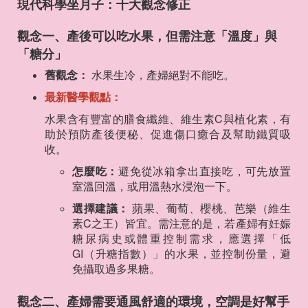
現代科學坐月子：十大觀念修正
觀念一、產後可以吃水果，但需注意「溫度」與
「糖分」
舊觀念：
水果生冷，產婦絕對不能吃。
最新醫學觀點：
水果含有豐富的膳食纖維、維生素C與植化素，有
助於預防產後便秘、促進傷口癒合及幫助鐵質吸
收。
怎麼吃：
避免從冰箱拿出直接吃，可先放置
室溫回溫，或用溫熱水浸泡一下。
選擇建議：
蘋果、葡萄、櫻桃、芭樂（維生
素C之王）皆宜。需注意的是，若產婦有妊娠
糖尿病史或體重控制需求，應選擇「低
GI（升糖指數）」的水果，並控制份量，避
免攝取過多果糖。
觀念二、產婦需要通風舒適的環境，空調是好幫手