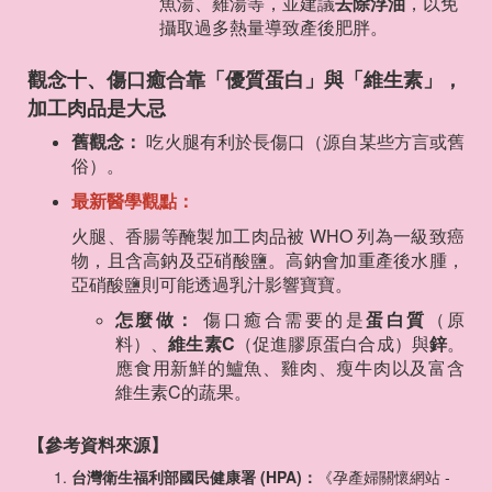
魚湯、雞湯等，並建議
去除浮油
，以免
攝取過多熱量導致產後肥胖。
觀念十、傷口癒合靠「優質蛋白」與「維生素」，
加工肉品是大忌
舊觀念：
吃火腿有利於長傷口（源自某些方言或舊
俗）。
最新醫學觀點：
火腿、香腸等醃製加工肉品被 WHO 列為一級致癌
物，且含高鈉及亞硝酸鹽。高鈉會加重產後水腫，
亞硝酸鹽則可能透過乳汁影響寶寶。
怎麼做：
傷口癒合需要的是
蛋白質
（原
料）、
維生素C
（促進膠原蛋白合成）與
鋅
。
應食用新鮮的鱸魚、雞肉、瘦牛肉以及富含
維生素C的蔬果。
【參考資料來源】
台灣衛生福利部國民健康署 (HPA)：
《孕產婦關懷網站 -