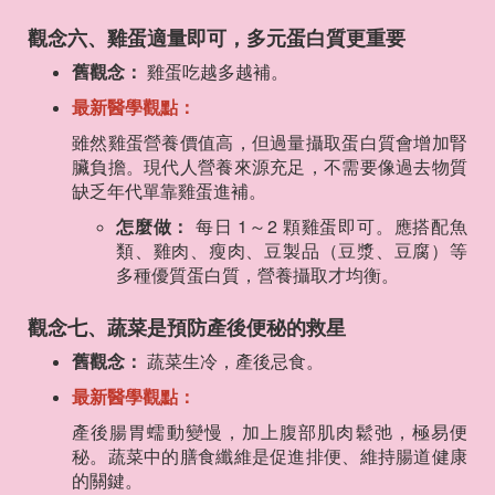
觀念六、雞蛋適量即可，多元蛋白質更重要
舊觀念：
雞蛋吃越多越補。
最新醫學觀點：
雖然雞蛋營養價值高，但過量攝取蛋白質會增加腎
臟負擔。現代人營養來源充足，不需要像過去物質
缺乏年代單靠雞蛋進補。
怎麼做：
每日 1～2 顆雞蛋即可。應搭配魚
類、雞肉、瘦肉、豆製品（豆漿、豆腐）等
多種優質蛋白質，營養攝取才均衡。
觀念七、蔬菜是預防產後便秘的救星
舊觀念：
蔬菜生冷，產後忌食。
最新醫學觀點：
產後腸胃蠕動變慢，加上腹部肌肉鬆弛，極易便
秘。蔬菜中的膳食纖維是促進排便、維持腸道健康
的關鍵。