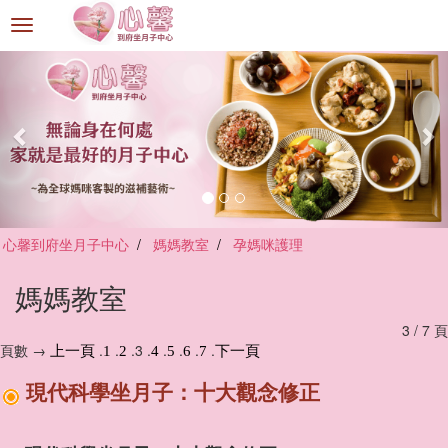
選
單
切
換
心馨到府坐月子中心
媽媽教室
孕媽咪護理
媽媽教室
3 / 7 頁
頁數 →
.
.
.3 .
.
.
.
.
上一頁
1
2
4
5
6
7
下一頁
現代科學坐月子：十大觀念修正