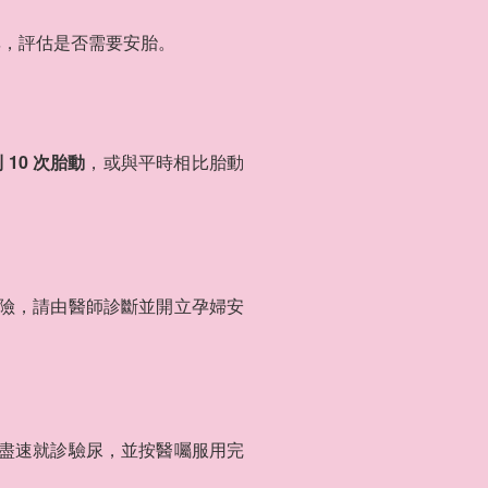
率，評估是否需要安胎。
 10 次胎動
，或與平時相比胎動
險，請由醫師診斷並開立孕婦安
盡速就診驗尿，並按醫囑服用完