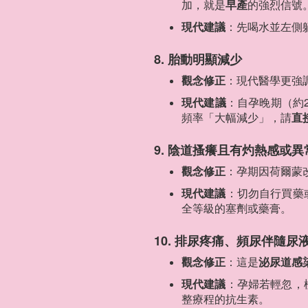
加，就是
早產
的強烈信號
現代建議
：先喝水並左側
8. 胎動明顯減少
觀念修正
：現代醫學更強
現代建議
：自孕晚期（約
頻率「大幅減少」，請
直
9. 陰道搔癢且有灼熱感或
觀念修正
：孕期因荷爾蒙
現代建議
：切勿自行買藥
全等級的塞劑或藥膏。
10. 排尿疼痛、頻尿伴隨尿
觀念修正
：這是
泌尿道感染
現代建議
：孕婦若輕忽，
整療程的抗生素。