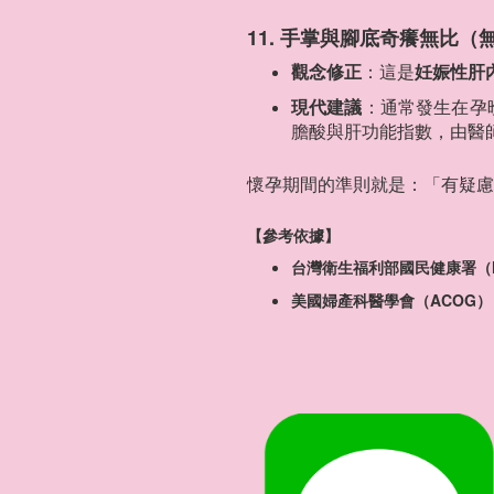
11. 手掌與腳底奇癢無比（
觀念修正
：這是
妊娠性肝
現代建議
：通常發生在孕
膽酸與肝功能指數，由醫
懷孕期間的準則就是：「有疑慮
【參考依據】
台灣衛生福利部國民健康署（
美國婦產科醫學會（ACOG）