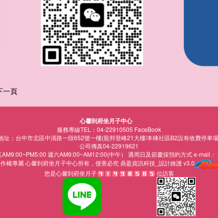
下一頁
心馨到府坐月子中心
服務專線TEL：04-22910505
FaceBook
地址：台中市北區中清路一段652號一樓(龍邦登峰21大樓/本棟社區B2設有收費停車場
公司傳真04-22919621
:00~PM5:00 週六AM9:00~AM12:00(中午） 遇周日及節慶採預約方式 e-mail：
著作權專屬
所有，侵害必究
鼎盈資訊科技_設計維護 v3.0
心馨到府坐月子中心
您是心馨到府坐月子
位訪客