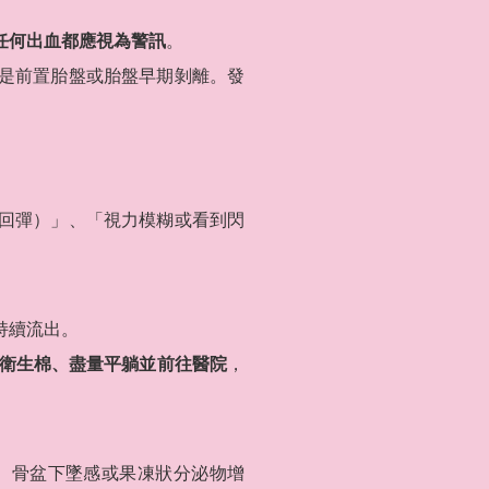
任何出血都應視為警訊
。
是前置胎盤或胎盤早期剝離。發
回彈）」、「視力模糊或看到閃
持續流出。
衛生棉、盡量平躺並前往醫院
，
痛、骨盆下墜感或果凍狀分泌物增