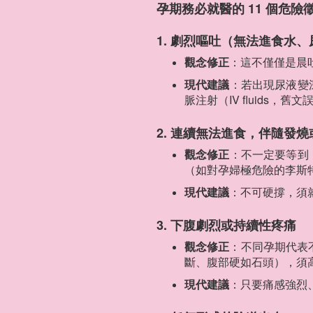
孕期務必就醫的 11 個危險
1. 劇烈嘔吐（無法進食水
觀念修正
：這不僅僅是晨
現代建議
：若出現尿液變
脈注射（IV fluid
2. 連續無法進食，伴隨發燒
觀念修正
：不一定要等到
（如對孕婦極危險的李斯
現代建議
：不可硬撐，須
3. 下腹劇烈或持續性疼痛
觀念修正
：不同孕期代表
斷、腹部硬如石頭），須
現代建議
：只要痛感強烈