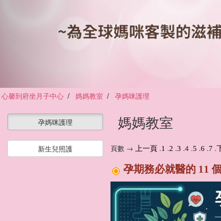
心馨到府坐月子中心
媽媽教室
孕媽咪護理
媽媽教室
孕媽咪護理
頁數 →
.
.
.
.4 .
.
.
.
新生兒照護
上一頁
1
2
3
5
6
7
孕期務必就醫的 11 