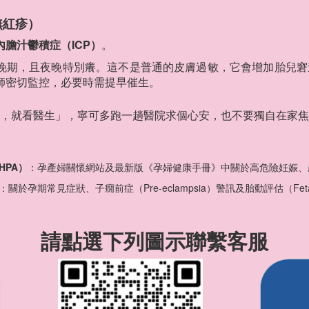
無紅疹）
內膽汁鬱積症（ICP）
。
晚期，且夜晚特別癢。這不是普通的皮膚過敏，它會增加胎兒窘
師密切監控，必要時需提早催生。
，就看醫生」，寧可多跑一趟醫院求個心安，也不要獨自在家焦
HPA）
：孕產婦關懷網站及最新版《孕婦健康手冊》中關於高危險妊娠、
：關於孕期常見症狀、子癇前症（Pre-eclampsia）警訊及胎動評估（Feta
請點選下列圖示聯繫客服