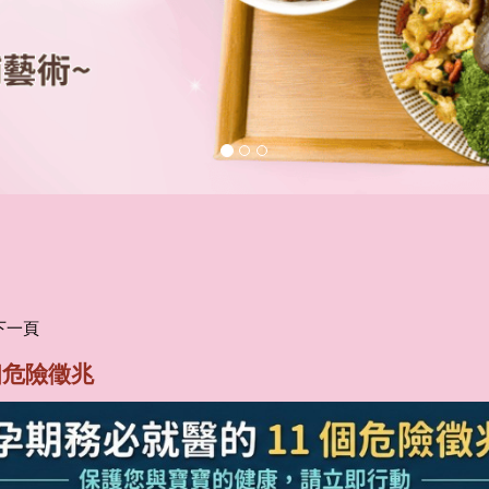
下一頁
個危險徵兆