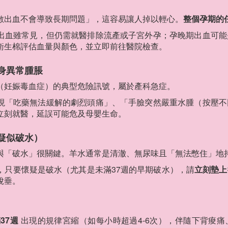
數出血不會導致長期問題」，這容易讓人掉以輕心。
整個孕期的
出血雖常見，但仍需就醫排除流產或子宮外孕；孕晚期出血可能
衛生棉評估血量與顏色，並立即前往醫院檢查。
全身異常腫脹
（妊娠毒血症）的典型危險訊號，屬於產科急症。
現「吃藥無法緩解的劇烈頭痛」、「手臉突然嚴重水腫（按壓不
立刻就醫，延誤可能危及母嬰生命。
（疑似破水）
與「破水」很關鍵。羊水通常是清澈、無尿味且「無法憋住」地
，只要懷疑是破水（尤其是未滿37週的早期破水），請
立刻墊上
脫垂。
37週
出現的規律宮縮（如每小時超過4-6次），伴隨下背痠