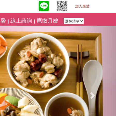
加入最愛
心馨
線上諮詢
應徵月嫂