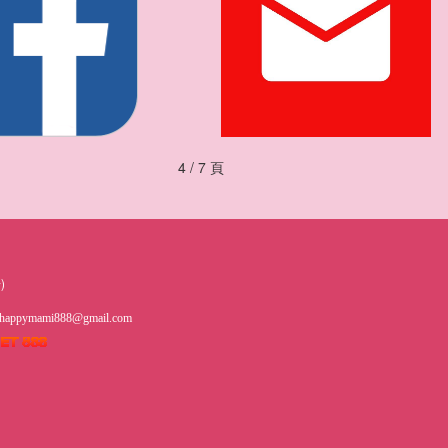
4 / 7 頁
)
happymami888@gmail.com