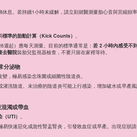
。
躺休息。若持續1小時未緩解，請立刻就醫測量胎心音與宮縮頻
調
標準的胎動計算（Kick Counts）
。
28週起）應每天測量。目前的標準通常是：
若 2 小時內感受不到
接去醫院
裝胎兒監視器檢查，不要只留在家裡等待。
異常分泌物
改變，極易感染念珠菌或細菌性陰道炎。
或灌洗陰道。未治療的陰道炎可能上行感染，增加破水或早產風
液混濁或帶血
（UTI）
。
極易快速惡化成急性腎盂腎炎，引發敗血症或早產。出現症狀請