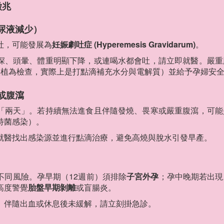
徵兆
、尿液減少）
吐，可能發展為
妊娠劇吐症 (Hyperemesis Gravidarum)
。
深、頭暈、體重明顯下降，或連喝水都會吐，請立即就醫。嚴重
s，舊文誤植為檢查，實際上是打點滴補充水分與電解質）並給予孕婦安
或腹瀉
「兩天」。若持續無法進食且伴隨發燒、畏寒或嚴重腹瀉，可能
特菌感染）。
就醫找出感染源並進行點滴治療，避免高燒與脫水引發早產。
不同風險。孕早期（12週前）須排除
子宮外孕
；孕中晚期若出現
高度警覺
胎盤早期剝離
或盲腸炎。
、伴隨出血或休息後未緩解，請立刻掛急診。