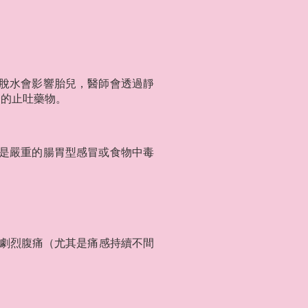
脫水會影響胎兒，醫師會透過靜
全的止吐藥物。
是嚴重的腸胃型感冒或食物中毒
劇烈腹痛（尤其是痛感持續不間