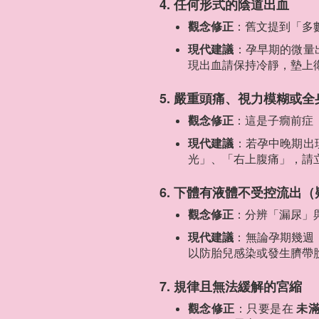
4. 任何形式的陰道出血
觀念修正
：舊文提到「多
現代建議
：孕早期的微量
現出血請保持冷靜，墊上
5. 嚴重頭痛、視力模糊或
觀念修正
：這是子癇前症
現代建議
：若孕中晚期出
光」、「右上腹痛」，請
6. 下體有液體不受控流出
觀念修正
：分辨「漏尿」
現代建議
：無論孕期幾週
以防胎兒感染或發生臍帶
7. 規律且無法緩解的宮縮
觀念修正
：只要是在
未滿