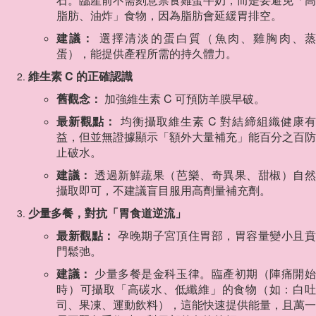
脂肪、油炸」食物，因為脂肪會延緩胃排空。
建議：
選擇清淡的蛋白質（魚肉、雞胸肉、
蛋），能提供產程所需的持久體力。
維生素 C 的正確認識
舊觀念：
加強維生素 C 可預防羊膜早破。
最新觀點：
均衡攝取維生素 C 對結締組織健康
益，但並無證據顯示「額外大量補充」能百分之百防
止破水。
建議：
透過新鮮蔬果（芭樂、奇異果、甜椒）自
攝取即可，不建議盲目服用高劑量補充劑。
少量多餐，對抗「胃食道逆流」
最新觀點：
孕晚期子宮頂住胃部，胃容量變小且
門鬆弛。
建議：
少量多餐是金科玉律。臨產初期（陣痛開
時）可攝取「高碳水、低纖維」的食物（如：白吐
司、果凍、運動飲料），這能快速提供能量，且萬一