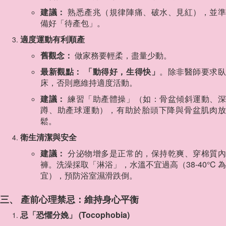
建議：
熟悉產兆（規律陣痛、破水、見紅），並
備好「待產包」。
適度運動有利順產
舊觀念：
做家務要輕柔，盡量少動。
最新觀點：
「動得好，生得快」
。除非醫師要求
床，否則應維持適度活動。
建議：
練習「助產體操」（如：骨盆傾斜運動、
蹲、助產球運動），有助於胎頭下降與骨盆肌肉放
鬆。
衛生清潔與安全
建議：
分泌物增多是正常的，保持乾爽、穿棉質
褲。洗澡採取「淋浴」，水溫不宜過高（38-40°C 為
宜），預防浴室濕滑跌倒。
三、 產前心理禁忌：維持身心平衡
忌「恐懼分娩」 (Tocophobia)