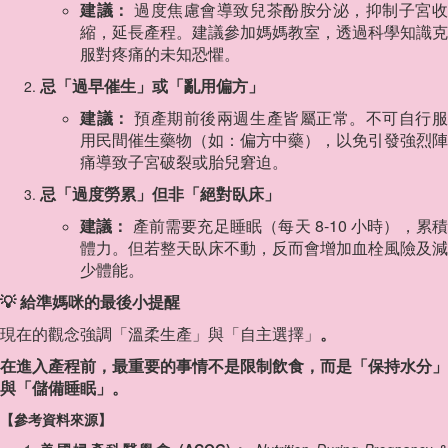
建議：
過度焦慮會導致兒茶酚胺分泌，抑制子宮
縮，延長產程。建議參加媽媽教室，透過科學知識克
服對疼痛的未知恐懼。
忌「過早催生」或「亂用偏方」
建議：
預產期前後兩週生產皆屬正常。不可自行
用民間催生藥物（如：偏方中藥），以免引發強烈陣
痛導致子宮破裂或胎兒窘迫。
忌「過度勞累」但非「絕對臥床」
建議：
產前需要充足睡眠（每天 8-10 小時），累
體力。但若整天臥床不動，反而會增加血栓風險及減
少體能。
💡 給準媽咪的最後小提醒
現在的觀念強調「溫柔生產」與「自主選擇」
。
在進入產程前，最重要的事情不是限制飲食，而是「保持水分」
與「儲備睡眠」。
【參考資料來源】