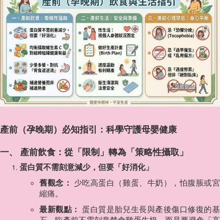
產前（孕晚期）必知指引：科學守護母嬰健康
一、 產前飲食：從「限制」轉為「策略性攝取」
蛋白質不需刻意減少，但要「好消化」
舊觀念：
少吃高蛋白（雞蛋、牛奶），怕腹脹或
縮痛。
最新觀點：
蛋白質是胎兒生長與產後傷口修復的
石。臨產前不需刻意禁食雞蛋牛奶，而是要避免「高