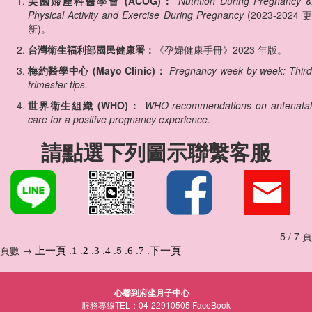
美國婦產科醫學會 (ACOG)：
Nutrition During Pregnancy
Physical Activity and Exercise During Pregnancy
(2023-2024 
新)。
台灣衛生福利部國民健康署：
《孕婦健康手冊》2023 年版。
梅約醫學中心 (Mayo Clinic)：
Pregnancy week by week: Thir
trimester tips.
世界衛生組織 (WHO)：
WHO recommendations on antenata
care for a positive pregnancy experience.
請點選下列圖示聯繫客服
5 / 7 頁
頁數 →
.
.
.
.
.5 .
.
.
上一頁
1
2
3
4
6
7
下一頁
心馨到府坐月子中心
服務專線TEL：04-22910505
FaceBook