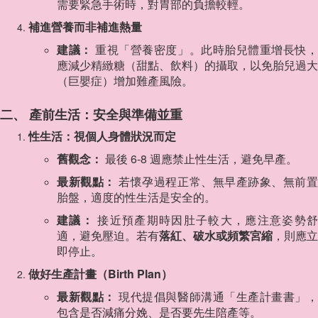
需要緊急手術時，對胃部的負擔較輕。
補進營養而非補進熱量
建議：
重視「營養密度」。此時胎兒體重增長快
應減少精緻糖（甜點、飲料）的攝取，以免胎兒過大
（巨嬰症）增加難產風險。
二、 產前生活：安全與準備並重
性生活：視個人身體狀況而定
舊觀念：
最後 6-8 週應禁止性生活，避免早產。
最新觀點：
若懷孕過程正常、無早產跡象、無前
胎盤，適度的性生活是安全的。
建議：
接近預產期時因肚子較大，應注意姿勢舒
適，避免壓迫。若有
落紅、破水或頻繁宮縮
，則應立
即停止。
做好生產計畫（Birth Plan）
最新觀點：
現代提倡與醫師溝通「生產計畫書」
包含是否減痛分娩、是否要先生陪產等。