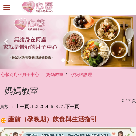
選
單
切
換
心馨到府坐月子中心
媽媽教室
孕媽咪護理
媽媽教室
5 / 7 頁
頁數 →
.
.
.
.
.5 .
.
.
上一頁
1
2
3
4
6
7
下一頁
產前（孕晚期）飲食與生活指引