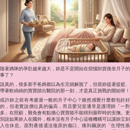
隨著媽咪的孕肚越來越大，妳是不是開始在煩惱卸貨後坐月子的
事了？
說真的，很多新手爸媽都以為生完就解脫了，但當妳提著提籃、
帶著軟綿綿的寶寶踏出醫院的那一刻，才是真正挑戰的開始呀！
或許妳之前有考慮過一般的月子中心？雖然感覺什麼都包好好
的，但老實說價位真的偏高，而且嬰兒室通常是護理師「一對
多」在照顧，難免會有點擔心寶寶能不能得到最即時的安撫。更
別說如果妳人在國外，根本沒有月子中心這種機構可以讓妳立刻
入住休息。面對產後還沒復原的傷口、痛到飆淚的「生理性脹