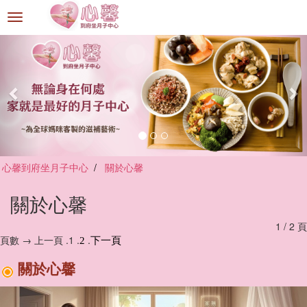
選
單
切
換
心馨到府坐月子中心
關於心馨
關於心馨
1 / 2 頁
頁數 → 上一頁 .1 .
.
2
下一頁
關於心馨