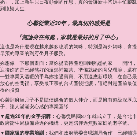
奶」，加上新生兒日夜顛倒的作息，真的會讓新手爸媽手忙腳亂
到懷疑人生。
心馨從業近30年，最真切的感受是
『無論身在何處，家就是最好的月子中心』
這也是為什麼現在越來越多聰明的媽咪，特別是海外媽咪，會提
早預約專業的到府坐月子服務。
妳想像一下那個畫面：當妳提著待產包回到熟悉的家，一開門，
迎接妳的是已經熬好的溫熱補氣茶、準備就緒的育兒環境，還有
一雙專業又溫暖的手為妳接過寶寶。不用適應新環境，在自己最
放心的空間裡，享受最正宗的台式產後照護，這絕對是產前最值
得的投資！
心馨到府坐月子不是隨便媒合的個人仲介，而是擁有超級深厚底
子、讓人滿滿安心感的專業團隊：
▼超過20年的金字招牌：
心馨從民國87年就成立了，是台北
政府衛生局核備通過的機構，更是陪伴過無數家庭的老字號。
▼國家級的專業培訓：
我們和政府勞委會職訓局合作，已經輔導