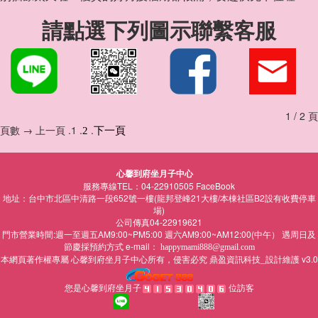
請點選下列圖示聯繫客服
1 / 2 頁
頁數 → 上一頁 .1 .
.
2
下一頁
心馨到府坐月子中心
服務專線TEL：04-22910505
FaceBook
地址：台中市北區中清路一段652號一樓(龍邦登峰21大樓/本棟社區B2設有收費停車
場)
公司傳真04-22919621
門市營業時間:週一至週五AM9:00~PM5:00 週六AM9:00~AM12:00(中午） 遇周日及
節慶採預約方式 e-mail：
happymami888@gmail.com
本網頁著作權專屬
所有，侵害必究
鼎盈資訊科技_設計維護 v3.0
心馨到府坐月子中心
您是心馨到府坐月子
位訪客