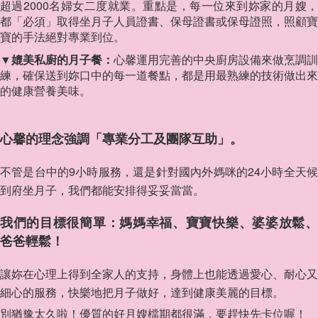
超過2000名婦女二度就業。重點是，每一位來到妳家的月嫂，
都「必須」取得坐月子人員證書、保母證書或保母證照，照顧寶
寶的手法絕對專業到位。
▼媲美私廚的月子餐：
心馨運用完善的中央廚房設備來做烹調訓
練，確保送到妳口中的每一道餐點，都是用最熟練的技術做出來
的健康營養美味。
心馨的理念強調「專業分工及團隊互助」。
不管是台中的9小時服務，還是針對國內外媽咪的24小時全天候
到府坐月子，我們都能安排得妥妥當當。
我們的目標很簡單：媽媽幸福、寶寶快樂、婆婆放鬆、
爸爸輕鬆！
讓妳在心理上得到全家人的支持，身體上也能透過愛心、耐心又
細心的服務，快樂地把月子做好，達到健康美麗的目標。
別猶豫太久啦！優質的好月嫂檔期都很滿，要趕快先卡位喔！