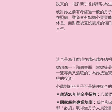
說真的，很多新手爸媽都以為生
或許妳之前有考慮過一般的月子
在照顧，難免會有點擔心寶寶能
休息。面對產後還沒復原的傷口
人生。
這也是為什麼現在越來越多聰明
妳想像一下那個畫面：當妳提著
一雙專業又溫暖的手為妳接過寶
得的投資！
心馨到府坐月子不是隨便媒合的
▼超過20年的金字招牌：
心馨
▼國家級的專業培訓：
我們和
都「必須」取得坐月子人員證書