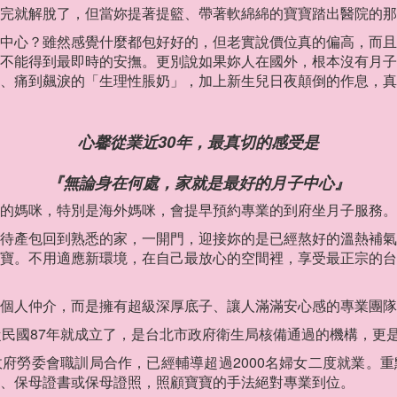
完就解脫了，但當妳提著提籃、帶著軟綿綿的寶寶踏出醫院的那
中心？雖然感覺什麼都包好好的，但老實說價位真的偏高，而且
不能得到最即時的安撫。更別說如果妳人在國外，根本沒有月子
、痛到飆淚的「生理性脹奶」，加上新生兒日夜顛倒的作息，真
心馨從業近30年，最真切的感受是
『無論身在何處，家就是最好的月子中心』
的媽咪，特別是海外媽咪，會提早預約專業的到府坐月子服務。
待產包回到熟悉的家，一開門，迎接妳的是已經熬好的溫熱補氣
寶。不用適應新環境，在自己最放心的空間裡，享受最正宗的台
個人仲介，而是擁有超級深厚底子、讓人滿滿安心感的專業團隊
從民國87年就成立了，是台北市政府衛生局核備通過的機構，更
政府勞委會職訓局合作，已經輔導超過2000名婦女二度就業。
、保母證書或保母證照，照顧寶寶的手法絕對專業到位。