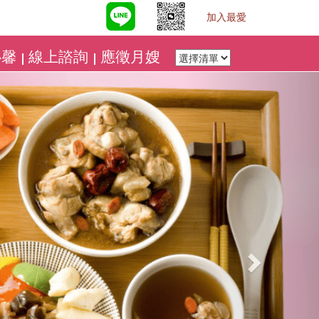
加入最愛
心馨
線上諮詢
應徵月嫂