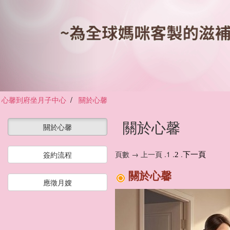
心馨到府坐月子中心
關於心馨
關於心馨
關於心馨
頁數 → 上一頁 .1 .
.
簽約流程
2
下一頁
關於心馨
應徵月嫂