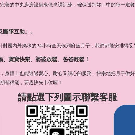
完善的中央廚房設備來做烹調訓練，確保送到妳口中的每一道餐
及團隊互助」。
針對國內外媽咪的24小時全天候到府坐月子，我們都能安排得妥
福、寶寶快樂、婆婆放鬆、爸爸輕鬆！
，身體上也能透過愛心、耐心又細心的服務，快樂地把月子做好
期都很滿，要趕快先卡位喔！
請點選下列圖示聯繫客服