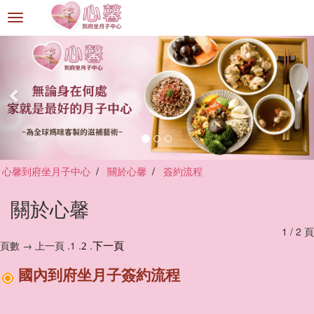
選
單
切
換
心馨到府坐月子中心
關於心馨
簽約流程
關於心馨
1 / 2 頁
頁數 → 上一頁 .1 .
.
2
下一頁
國內到府坐月子簽約流程