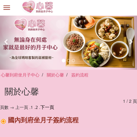
選
單
切
換
心馨到府坐月子中心
關於心馨
簽約流程
關於心馨
1 / 2 頁
頁數 → 上一頁 .1 .
.
2
下一頁
國內到府坐月子簽約流程