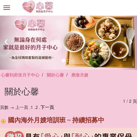
選
單
切
換
心馨到府坐月子中心
關於心馨
應徵月嫂
關於心馨
1 / 2 頁
頁數 → 上一頁 .1 .
.
2
下一頁
國內海外月嫂培訓班 ~ 持續招募中