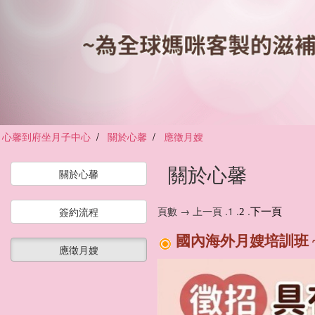
心馨到府坐月子中心
關於心馨
應徵月嫂
關於心馨
關於心馨
頁數 → 上一頁 .1 .
.
簽約流程
2
下一頁
國內海外月嫂培訓班 
應徵月嫂