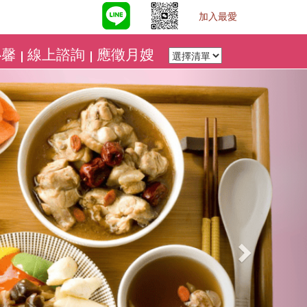
加入最愛
心馨
線上諮詢
應徵月嫂