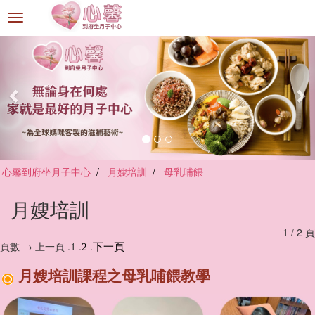
選
單
切
換
心馨到府坐月子中心
月嫂培訓
母乳哺餵
月嫂培訓
1 / 2 頁
頁數 → 上一頁 .1 .
.
2
下一頁
月嫂培訓課程之母乳哺餵教學