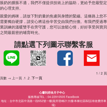
脹奶的腫脹不適，我們不僅提供技術上的協助，更給予您最堅定
的心理支持。
親愛的媽咪，請放下對奶量的焦慮與身體的緊繃。這條路上您不
需要獨自硬撐，請安心將這份辛苦交由我們分擔。有我們受過專
業訓練的溫暖雙手在旁守護，您可以放鬆心情，好好享受與寶貝
之間最親密的哺育時光。
請點選下列圖示聯繫客服
1 / 2 頁
頁數 → 上一頁 .1 .
.
2
下一頁
心馨到府坐月子中心
服務專線TEL：04-22910505
FaceBook
地址：台中市北區中清路一段652號一樓(龍邦登峰21大樓/本棟社區B2設有收費停車
場)