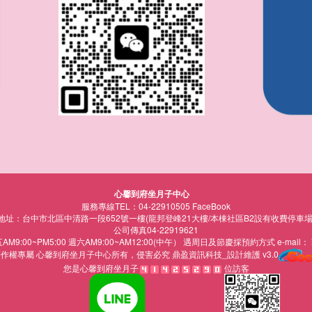
心馨到府坐月子中心
服務專線TEL：04-22910505
FaceBook
地址：台中市北區中清路一段652號一樓(龍邦登峰21大樓/本棟社區B2設有收費停車場
公司傳真04-22919621
:00~PM5:00 週六AM9:00~AM12:00(中午） 遇周日及節慶採預約方式 e-mail：
著作權專屬
所有，侵害必究
鼎盈資訊科技_設計維護 v3.0
心馨到府坐月子中心
您是心馨到府坐月子
位訪客