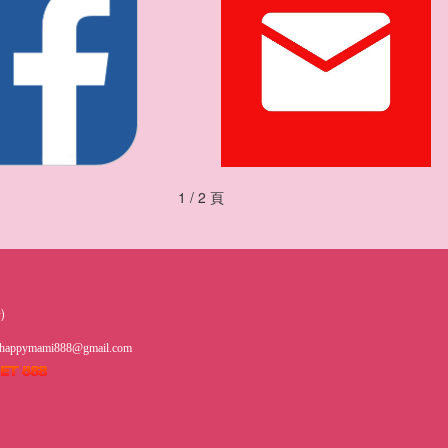
1 / 2 頁
)
happymami888@gmail.com