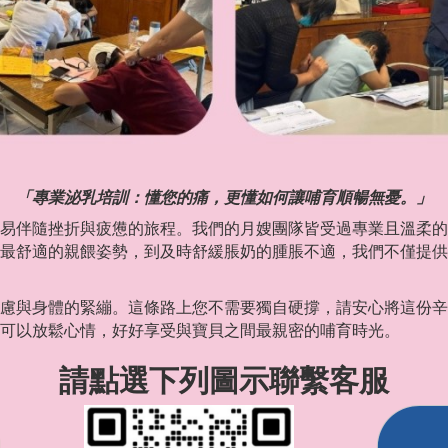
「專業泌乳培訓：懂您的痛，更懂如何讓哺育順暢無憂。」
易伴隨挫折與疲憊的旅程。我們的月嫂團隊皆受過專業且溫柔的
最舒適的親餵姿勢，到及時舒緩脹奶的腫脹不適，我們不僅提供
慮與身體的緊繃。這條路上您不需要獨自硬撐，請安心將這份辛
可以放鬆心情，好好享受與寶貝之間最親密的哺育時光。
請點選下列圖示聯繫客服