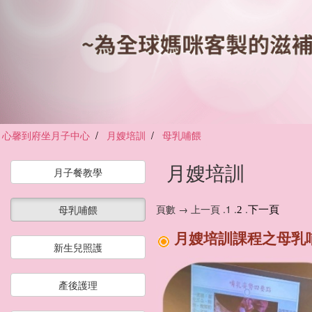
心馨到府坐月子中心
月嫂培訓
母乳哺餵
月嫂培訓
月子餐教學
頁數 → 上一頁 .1 .
.
母乳哺餵
2
下一頁
月嫂培訓課程之母乳
新生兒照護
產後護理