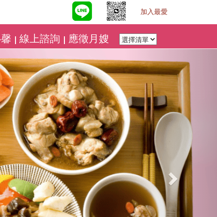
加入最愛
心馨
線上諮詢
應徵月嫂