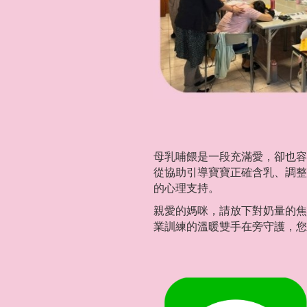
母乳哺餵是一段充滿愛，卻也容
從協助引導寶寶正確含乳、調整
的心理支持。
親愛的媽咪，請放下對奶量的焦
業訓練的溫暖雙手在旁守護，您