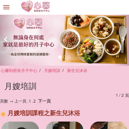
選
單
切
換
心馨到府坐月子中心
月嫂培訓
新生兒沐浴
月嫂培訓
1 / 2 頁
頁數 → 上一頁 .1 .
.
2
下一頁
月嫂培訓課程之新生兒沐浴