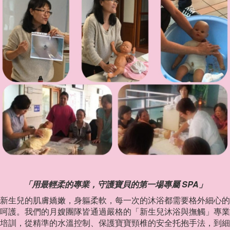
「用最輕柔的專業，守護寶貝的第一場專屬 SPA」
新生兒的肌膚嬌嫩，身軀柔軟，每一次的沐浴都需要格外細心的
呵護。我們的月嫂團隊皆通過嚴格的「新生兒沐浴與撫觸」專業
培訓，從精準的水溫控制、保護寶寶頸椎的安全托抱手法，到細