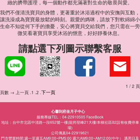
緻的臍帶護理，每一個動作都充滿著對生命的敬畏與愛。
我們不僅清洗寶貝的身體，更著重於沐浴過程中的安撫與互動，
讓洗澡成為寶寶最放鬆的時刻。親愛的媽咪，請放下對軟綿綿小
生命不知從何下手的擔憂，安心將寶貝交給我們，您只需在一旁
微笑看著寶貝享受沐浴的愜意，好好靜養休息。
請點選下列圖示聯繫客服
1 / 2 頁
頁數 → 上一頁 .1 .
.
2
下一頁
心馨到府坐月子中心
服務專線TEL：04-22910505
FaceBook
地址：台中市北區中清路一段652號一樓(龍邦登峰21大樓/本棟社區B2設有收費停車
場)
公司傳真04-22919621
門市營業時間:週一至週五AM9:00~PM5:00 週六AM9:00~AM12:00(中午） 遇周日及