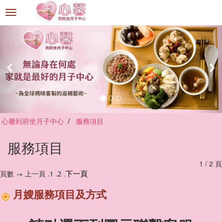
選
單
切
換
心馨到府坐月子中心
服務項目
服務項目
1 / 2 頁
頁數 → 上一頁 .1 .
.
2
下一頁
月嫂服務項目及方式