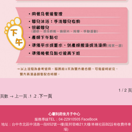
1 / 2 頁
頁數 → 上一頁 .1 .
.
2
下一頁
心馨到府坐月子中心
服務專線TEL：04-22910505
FaceBook
地址：台中市北區中清路一段652號一樓(龍邦登峰21大樓/本棟社區B2設有收費停車
場)