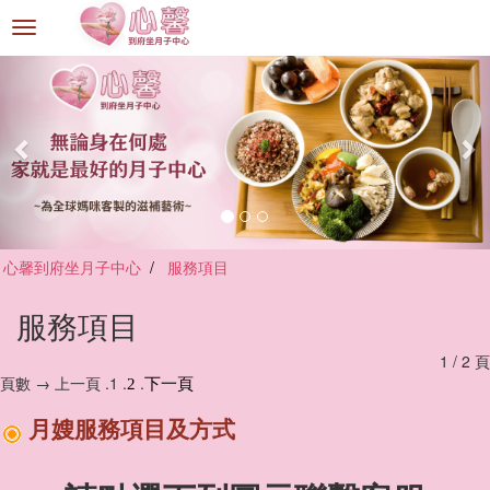
選
單
切
換
心馨到府坐月子中心
服務項目
服務項目
1 / 2 頁
頁數 → 上一頁 .1 .
.
2
下一頁
月嫂服務項目及方式