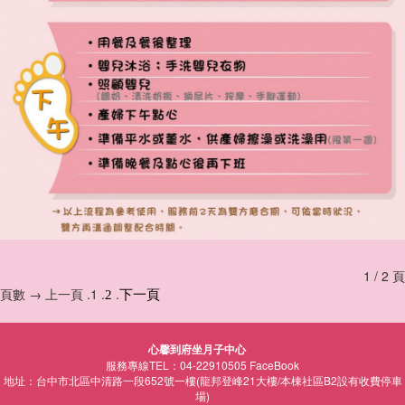
1 / 2 頁
頁數 → 上一頁 .1 .
.
2
下一頁
心馨到府坐月子中心
服務專線TEL：04-22910505
FaceBook
地址：台中市北區中清路一段652號一樓(龍邦登峰21大樓/本棟社區B2設有收費停車
場)