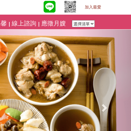
加入最愛
心馨
線上諮詢
應徵月嫂