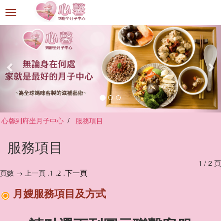
選
單
切
換
心馨到府坐月子中心
服務項目
服務項目
1 / 2 頁
頁數 → 上一頁 .1 .
.
2
下一頁
月嫂服務項目及方式