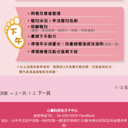
1 / 2 頁
頁數 → 上一頁 .1 .
.
2
下一頁
心馨到府坐月子中心
服務專線TEL：04-22910505
FaceBook
地址：台中市北區中清路一段652號一樓(龍邦登峰21大樓/本棟社區B2設有收費停車
場)