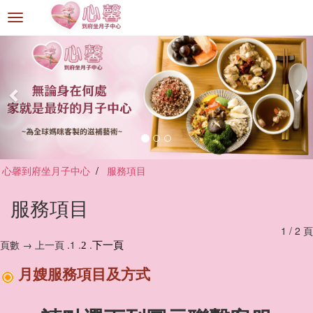
選
單
切
換
心馨到府坐月子中心
服務項目
服務項目
1 / 2 頁
頁數 → 上一頁 .1 .
.
2
下一頁
月嫂服務項目及方式