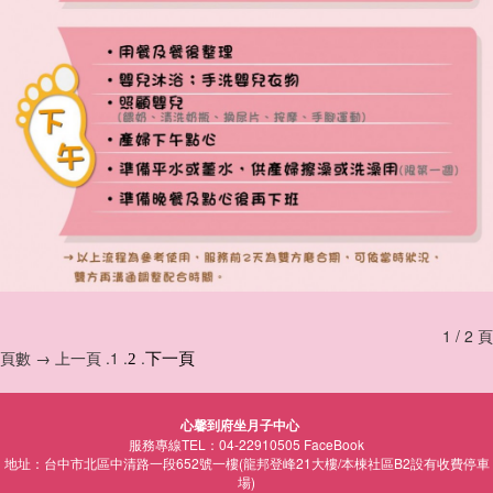
1 / 2 頁
頁數 → 上一頁 .1 .
.
2
下一頁
心馨到府坐月子中心
服務專線TEL：04-22910505
FaceBook
地址：台中市北區中清路一段652號一樓(龍邦登峰21大樓/本棟社區B2設有收費停車
場)