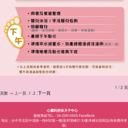
1 / 2 頁
頁數 → 上一頁 .1 .
.
2
下一頁
心馨到府坐月子中心
服務專線TEL：04-22910505
FaceBook
地址：台中市北區中清路一段652號一樓(龍邦登峰21大樓/本棟社區B2設有收費停車
場)