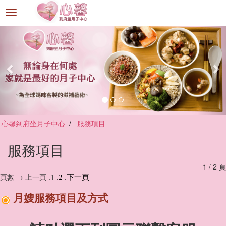
選
單
切
換
心馨到府坐月子中心
服務項目
服務項目
1 / 2 頁
頁數 → 上一頁 .1 .
.
2
下一頁
月嫂服務項目及方式