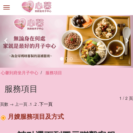
選
單
切
換
心馨到府坐月子中心
服務項目
服務項目
1 / 2 頁
頁數 → 上一頁 .1 .
.
2
下一頁
月嫂服務項目及方式