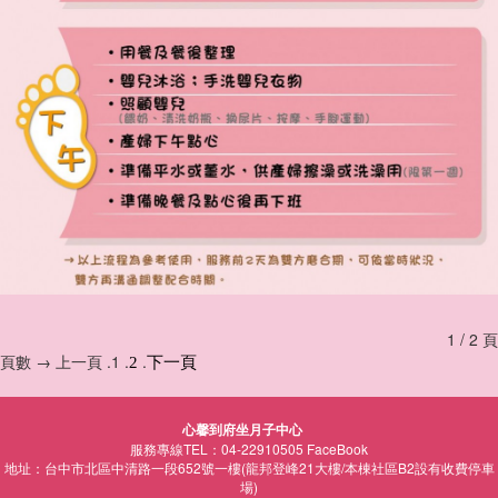
1 / 2 頁
頁數 → 上一頁 .1 .
.
2
下一頁
心馨到府坐月子中心
服務專線TEL：04-22910505
FaceBook
地址：台中市北區中清路一段652號一樓(龍邦登峰21大樓/本棟社區B2設有收費停車
場)