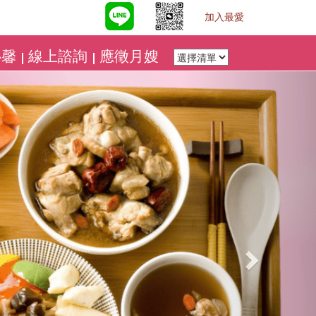
加入最愛
心馨
線上諮詢
應徵月嫂