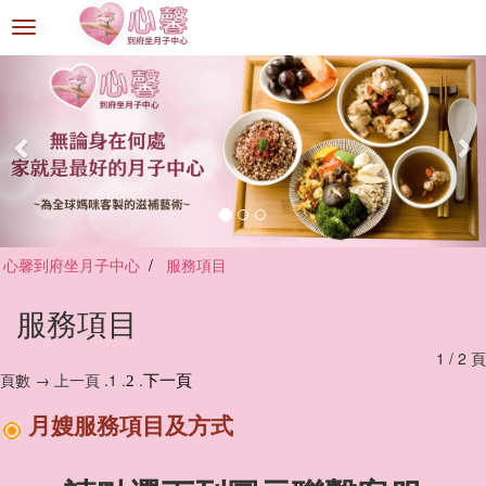
選
單
切
換
心馨到府坐月子中心
服務項目
服務項目
1 / 2 頁
頁數 → 上一頁 .1 .
.
2
下一頁
月嫂服務項目及方式