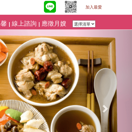
加入最愛
心馨
線上諮詢
應徵月嫂