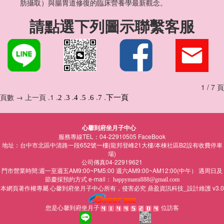
肪攝取）與腸胃道修復的臨床營養學最新觀念。
請點選下列圖示聯繫客服
1 / 7 頁
頁數 → 上一頁 .1 .
.
.
.
.
.
.
2
3
4
5
6
7
下一頁
心馨到府坐月子中心
服務專線TEL：04-22910505
FaceBook
地址：台中市北區中清路一段652號一樓(龍邦登峰21大樓/本棟社區B2設有收費停車
場)
公司傳真04-22919621
門市營業時間:週一至週五AM9:00~PM5:00 週六AM9:00~AM12:00(中午） 遇周日及
節慶採預約方式 e-mail：
happymami888@gmail.com
本網頁著作權專屬
所有，侵害必究
鼎盈資訊科技_設計維護 v3.0
心馨到府坐月子中心
您是心馨到府坐月子
位訪客