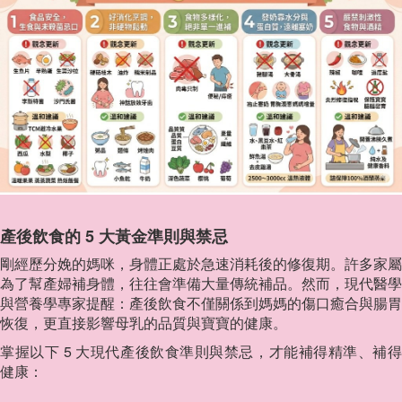
產後飲食的 5 大黃金準則與禁忌
剛經歷分娩的媽咪，身體正處於急速消耗後的修復期。許多家屬
為了幫產婦補身體，往往會準備大量傳統補品。然而，現代醫學
與營養學專家提醒：產後飲食不僅關係到媽媽的傷口癒合與腸胃
恢復，更直接影響母乳的品質與寶寶的健康。
掌握以下 5 大現代產後飲食準則與禁忌，才能補得精準、補得
健康：