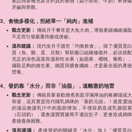
要記得多補充富含鈣質的食物（如小魚乾、牛奶）來保健
牙齒與骨骼。
3、食物多樣化，拒絕單一「純肉」進補
觀念更新：
傳統月子餐常是大魚大肉，導致產婦纖維攝
不足而引發嚴重痔瘡或便祕。
溫和建議：
現代坐月子講究「均衡飲食」。除了優質蛋
質（魚、雞、蛋、豆類）幫助傷口組織修復外，必須搭配
充足的深色蔬菜與溫和性水果（如蘋果、櫻桃、葡萄），
攝取足夠的維生素、鐵質與膳食纖維，才是最全面的產後
營養。
4、發奶靠「水分」而非「油脂」，遠離塞奶地雷
觀念更新：
傳統長輩喜歡燉煮表面浮滿厚油的豬腳湯或
骨湯，這其實是現代哺乳媽咪的「塞奶元凶」！過度濃油
的湯品會讓乳汁中的脂肪增加，不僅容易造成乳腺阻塞
（石頭奶），還會讓寶寶腸胃不適拉肚子，更會造成媽咪
產後瘦身困難。
溫和建議：
產後發奶的關鍵是「水分」加上「優質蛋