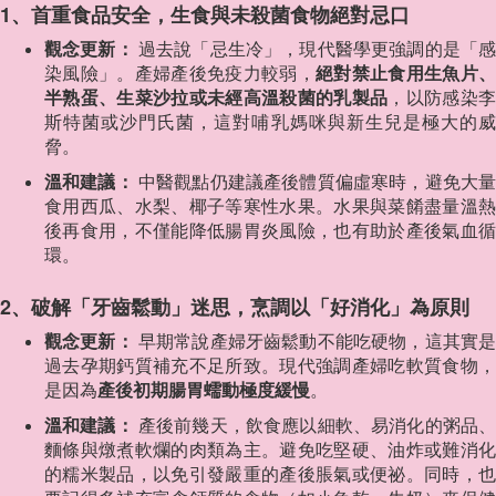
1、首重食品安全，生食與未殺菌食物絕對忌口
觀念更新：
過去說「忌生冷」，現代醫學更強調的是「
染風險」。產婦產後免疫力較弱，
絕對禁止食用生魚片、
半熟蛋、生菜沙拉或未經高溫殺菌的乳製品
，以防感染
斯特菌或沙門氏菌，這對哺乳媽咪與新生兒是極大的威
脅。
溫和建議：
中醫觀點仍建議產後體質偏虛寒時，避免大
食用西瓜、水梨、椰子等寒性水果。水果與菜餚盡量溫熱
後再食用，不僅能降低腸胃炎風險，也有助於產後氣血循
環。
2、破解「牙齒鬆動」迷思，烹調以「好消化」為原則
觀念更新：
早期常說產婦牙齒鬆動不能吃硬物，這其實
過去孕期鈣質補充不足所致。現代強調產婦吃軟質食物，
是因為
產後初期腸胃蠕動極度緩慢
。
溫和建議：
產後前幾天，飲食應以細軟、易消化的粥品
麵條與燉煮軟爛的肉類為主。避免吃堅硬、油炸或難消化
的糯米製品，以免引發嚴重的產後脹氣或便祕。同時，也