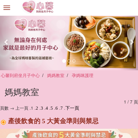
選
單
切
換
心馨到府坐月子中心
媽媽教室
孕媽咪護理
媽媽教室
1 / 7 頁
頁數 → 上一頁 .1 .
.
.
.
.
.
.
2
3
4
5
6
7
下一頁
產後飲食的 5 大黃金準則與禁忌