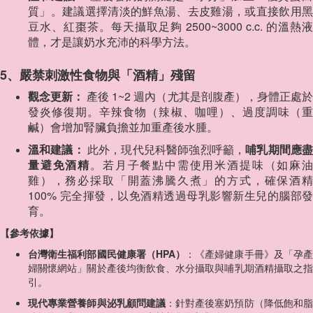
質」。建議選擇清淡的鮮魚湯、去皮雞湯，或直接飲用黑
豆水、紅棗茶。每天攝取足夠 2500~3000 c.c. 的溫熱液
體，才是讓奶水充沛的科學方法。
5、嚴禁刺激性食物與「酒精」殘留
觀念更新：
產後 1~2 週內（尤其是剖腹產），身體正處
發炎修復期。辛辣食物（辣椒、咖哩）、過度調味（重
鹹）會增加腎臟負擔並加重產後水腫。
溫和建議：
此外，現代兒科醫師強烈呼籲，
哺乳期間應
量避免酒精
。若月子餐點中需使用米酒提味（如麻
雞），務必採取「開蓋沸騰久煮」的方式，確保酒精
100% 完全揮發，以免酒精透過母乳影響新生兒的腦部發
育。
【參考依據】
台灣衛生福利部國民健康署（HPA）
：《產婦健康手冊》及「孕
婦關懷網站」關於產後均衡飲食、水分攝取與哺乳期酒精攝取之指
引。
現代專業營養師與泌乳顧問建議
：針對產後塞奶預防（降低飽和脂