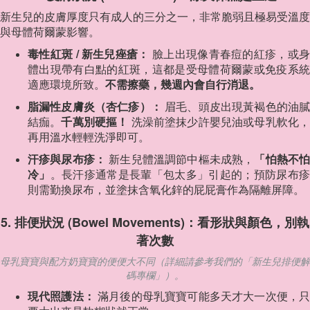
新生兒的皮膚厚度只有成人的三分之一，非常脆弱且極易受溫度
與母體荷爾蒙影響。
毒性紅斑 / 新生兒痤瘡：
臉上出現像青春痘的紅疹，或
體出現帶有白點的紅斑，這都是受母體荷爾蒙或免疫系統
適應環境所致。
不需擦藥，幾週內會自行消退。
脂漏性皮膚炎（杏仁疹）：
眉毛、頭皮出現黃褐色的油
結痂。
千萬別硬摳！
洗澡前塗抹少許嬰兒油或母乳軟化
再用溫水輕輕洗淨即可。
汗疹與尿布疹：
新生兒體溫調節中樞未成熟，
「怕熱不
冷」
。長汗疹通常是長輩「包太多」引起的；預防尿布
則需勤換尿布，並塗抹含氧化鋅的屁屁膏作為隔離屏障。
5. 排便狀況 (Bowel Movements)：看形狀與顏色，別執
著次數
母乳寶寶與配方奶寶寶的便便大不同（詳細請參考我們的「新生兒排便解
碼專欄」）。
現代照護法：
滿月後的母乳寶寶可能多天才大一次便，