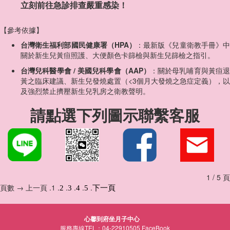
立刻前往急診排查嚴重感染！
【參考依據】
台灣衛生福利部國民健康署（HPA）
：最新版《兒童衛教手冊》
關於新生兒黃疸照護、大便顏色卡篩檢與新生兒篩檢之指引。
台灣兒科醫學會 / 美國兒科學會（AAP）
：關於母乳哺育與黃疸
黃之臨床建議、新生兒發燒處置（<3個月大發燒之急症定義），以
及強烈禁止擠壓新生兒乳房之衛教聲明。
請點選下列圖示聯繫客服
1 / 5 頁
頁數 → 上一頁 .1 .
.
.
.
.
2
3
4
5
下一頁
心馨到府坐月子中心
服務專線TEL：04-22910505
FaceBook