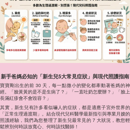
新手爸媽必知的「新生兒5大常見症狀」與現代照護指南
寶寶剛出生的前 30 天，每一點微小的變化都牽動著爸媽的神
經。「臉黃黃的是不是生病了？」「一直吐奶怎麼辦？」「臉上
長滿紅疹會不會毀容？」
其實，新生兒有許多看似嚇人的症狀，都是適應子宮外世界的
「正常生理過渡期」。結合現代兒科醫學最新指引與專業月嫂的
照護經驗，我們為您整理了新生兒最常見的 7 大狀況，教您輕
鬆辨別何時該放寬心、何時該找醫師！