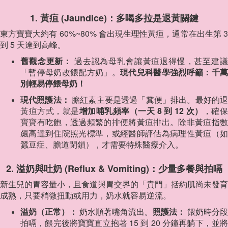
1. 黃疸 (Jaundice)：多喝多拉是退黃關鍵
東方寶寶大約有 60%~80% 會出現生理性黃疸，通常在出生第 3
到 5 天達到高峰。
舊觀念更新：
過去認為母乳會讓黃疸退得慢，甚至建議
「暫停母奶改餵配方奶」。
現代兒科醫學強烈呼籲：千萬
別輕易停餵母奶！
現代照護法：
膽紅素主要是透過「糞便」排出。最好的
黃疸方式，就是
增加哺乳頻率（一天 8 到 12 次）
，確
寶寶有吃飽，透過頻繁的排便將黃疸排出。除非黃疸指數
飆高達到住院照光標準，或經醫師評估為病理性黃疸（如
蠶豆症、膽道閉鎖），才需要特殊醫療介入。
2. 溢奶與吐奶 (Reflux & Vomiting)：少量多餐與拍嗝
新生兒的胃容量小，且食道與胃交界的「賁門」括約肌尚未發育
成熟，只要稍微扭動或用力，奶水就容易逆流。
溢奶（正常）：
奶水順著嘴角流出。
照護法：
餵奶時分段
拍嗝，餵完後將寶寶直立抱著 15 到 20 分鐘再躺下，並將