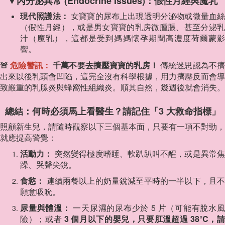
▼內分泌異常 (Endocrine Issues)：假性月經與魔乳
現代照護法：
女寶寶的尿布上出現透明分泌物或微量血
（假性月經），或是男女寶寶的乳房微腫脹、甚至分泌乳
汁（魔乳），這都是受到媽媽懷孕期間高濃度荷爾蒙影
響。
🚨
危險警訊：
千萬不要去擠壓寶寶的乳房！
傳統迷思認為不
出來以後乳頭會凹陷，這完全沒有科學根據，用力擠壓反而會導
致嚴重的乳腺炎與蜂窩性組織炎。順其自然，幾週後就會消失。
總結：何時必須馬上看醫生？請記住「3 大救命指標」
照顧新生兒，請隨時觀察以下三個基本面，只要有一項不對勁，
就應提高警覺：
活動力：
突然變得極度嗜睡、軟趴趴叫不醒，或是異常
躁、哭聲尖銳。
食慾：
連續兩餐以上的奶量銳減至平時的一半以下，且
願意吸吮。
尿量與體溫：
一天尿濕的尿布少於 5 片（可能有脫水
險）；或者
3 個月以下的嬰兒，只要肛溫超過 38°C，請