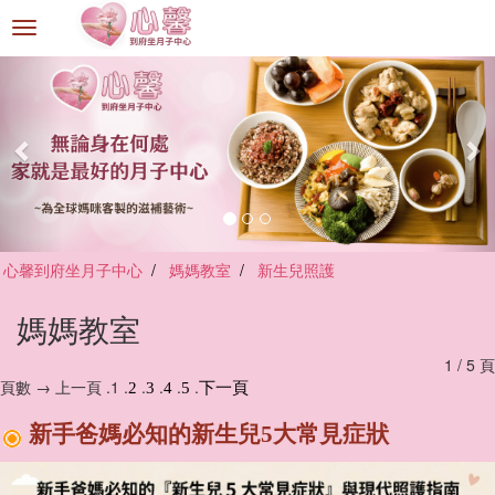
選
單
切
換
心馨到府坐月子中心
媽媽教室
新生兒照護
媽媽教室
1 / 5 頁
頁數 → 上一頁 .1 .
.
.
.
.
2
3
4
5
下一頁
新手爸媽必知的新生兒5大常見症狀