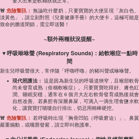
要大出來是軟糊狀就正常。
🚨
危險警訊：
無論吃什麼奶，只要寶寶的大便呈現「灰白色
淡黃色」，請立刻對照《兒童健康手冊》的大便卡，這極可能是
致命的膽道閉鎖，需立即送醫！
~額外兩種狀況提醒~
▼呼吸咻咻聲 (Respiratory Sounds)：給軟喉症一點時
間
新生兒呼吸聲很大，常伴隨「呼嚕呼嚕」的豬叫聲或咻咻聲。
現代照護法：
這是因為新生兒的呼吸道狹窄，且喉部軟
尚未發育成熟（俗稱軟喉症）。只要寶寶吃得好、膚色紅
潤、睡眠安穩，通常在 6 個月大左右軟骨發育成熟後就會
自然改善。若鼻腔有深層鼻屎，可滴入一滴生理食鹽水軟
化，讓寶寶打噴嚏自行排出，切忌用棉棒硬挖。
🚨
危險警訊：
若呼吸時出現「胸骨凹陷（呼吸窘迫）」、鼻
嚴重煽動，或嘴唇發紫，請立即叫救護車。