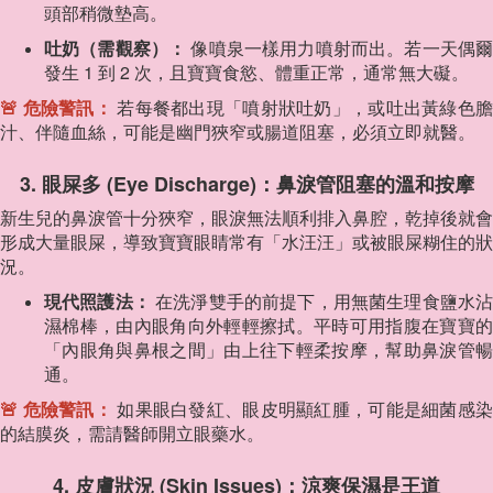
頭部稍微墊高。
吐奶（需觀察）：
像噴泉一樣用力噴射而出。若一天偶
發生 1 到 2 次，且寶寶食慾、體重正常，通常無大礙。
🚨 危險警訊：
若每餐都出現「噴射狀吐奶」，或吐出黃綠色
汁、伴隨血絲，可能是幽門狹窄或腸道阻塞，必須立即就醫。
3. 眼屎多 (Eye Discharge)：鼻淚管阻塞的溫和按摩
新生兒的鼻淚管十分狹窄，眼淚無法順利排入鼻腔，乾掉後就會
形成大量眼屎，導致寶寶眼睛常有「水汪汪」或被眼屎糊住的狀
況。
現代照護法：
在洗淨雙手的前提下，用無菌生理食鹽水
濕棉棒，由內眼角向外輕輕擦拭。平時可用指腹在寶寶的
「內眼角與鼻根之間」由上往下輕柔按摩，幫助鼻淚管暢
通。
🚨 危險警訊：
如果眼白發紅、眼皮明顯紅腫，可能是細菌感
的結膜炎，需請醫師開立眼藥水。
4. 皮膚狀況 (Skin Issues)：涼爽保濕是王道