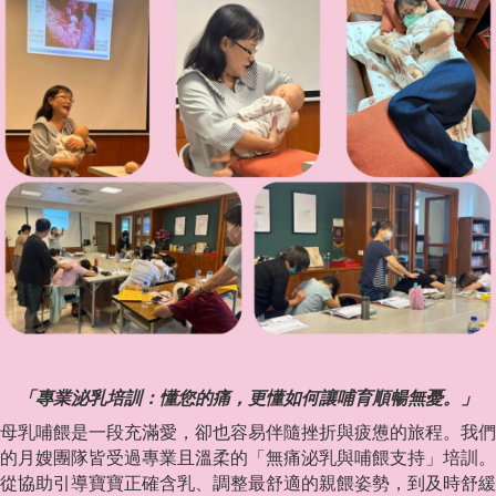
「專業泌乳培訓：懂您的痛，更懂如何讓哺育順暢無憂。」
母乳哺餵是一段充滿愛，卻也容易伴隨挫折與疲憊的旅程。我們
的月嫂團隊皆受過專業且溫柔的「無痛泌乳與哺餵支持」培訓。
從協助引導寶寶正確含乳、調整最舒適的親餵姿勢，到及時舒緩