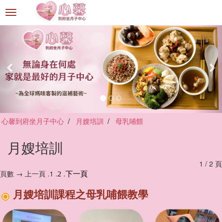
選
單
切
換
心馨到府坐月子中心
月嫂培訓
母乳哺餵
月嫂培訓
1 / 2 頁
頁數 → 上一頁 .1 .
.
2
下一頁
月嫂培訓課程之母乳哺餵教學