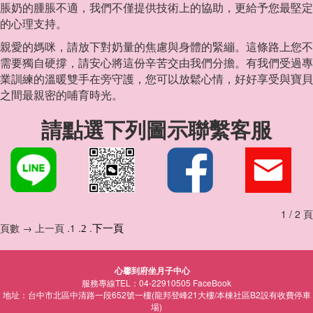
脹奶的腫脹不適，我們不僅提供技術上的協助，更給予您最堅定
的心理支持。
親愛的媽咪，請放下對奶量的焦慮與身體的緊繃。這條路上您不
需要獨自硬撐，請安心將這份辛苦交由我們分擔。有我們受過專
業訓練的溫暖雙手在旁守護，您可以放鬆心情，好好享受與寶貝
之間最親密的哺育時光。
請點選下列圖示聯繫客服
1 / 2 頁
頁數 → 上一頁 .1 .
.
2
下一頁
心馨到府坐月子中心
服務專線TEL：04-22910505
FaceBook
地址：台中市北區中清路一段652號一樓(龍邦登峰21大樓/本棟社區B2設有收費停車
場)