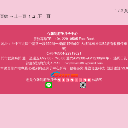
1 / 2 頁
頁數 → 上一頁 .1 .
.
2
下一頁
心馨到府坐月子中心
服務專線TEL：04-22910505
FaceBook
地址：台中市北區中清路一段652號一樓(龍邦登峰21大樓/本棟社區B2設有收費停車
場)
公司傳真04-22919621
門市營業時間:週一至週五AM9:00~PM5:00 週六AM9:00~AM12:00(中午） 遇周日及
節慶採預約方式 e-mail：
happymami888@gmail.com
本網頁著作權專屬
所有，侵害必究
鼎盈資訊科技_設計維護 v3.0
心馨到府坐月子中心
您是心馨到府坐月子
位訪客