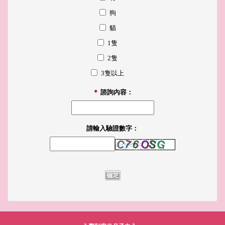
狗
貓
1隻
2隻
3隻以上
＊
諮詢內容：
請輸入驗證數字：