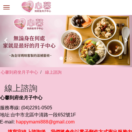
選
單
切
換
心馨到府坐月子中心
線上諮詢
線上諮詢
心馨到府坐月子中心
服務專線: (04)2291-0505
地址:台中市北區中清路一段652號1F
E-mail:
happymami888@gmail.com
填寫完線上諮詢後，我們將會先以電子郵件方式寄出
服務