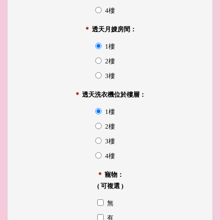
4樓
＊
透天月嫂房間：
1樓
2樓
3樓
＊
透天洗衣機位於樓層：
1樓
2樓
3樓
4樓
＊
寵物：
( 可複選 )
無
有