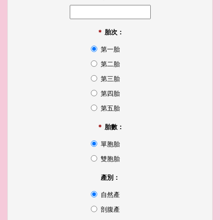
＊
胎次：
第一胎
第二胎
第三胎
第四胎
第五胎
＊
胎數：
單胞胎
雙胞胎
產別：
自然產
剖腹產