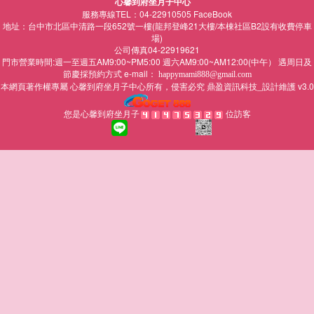
心馨到府坐月子中心
服務專線TEL：04-22910505
FaceBook
地址：台中市北區中清路一段652號一樓(龍邦登峰21大樓/本棟社區B2設有收費停車
場)
公司傳真04-22919621
門市營業時間:週一至週五AM9:00~PM5:00 週六AM9:00~AM12:00(中午） 遇周日及
節慶採預約方式 e-mail：
happymami888@gmail.com
本網頁著作權專屬
所有，侵害必究
鼎盈資訊科技_設計維護 v3.0
心馨到府坐月子中心
您是心馨到府坐月子
位訪客