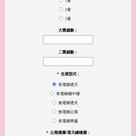
1童
2童
3童
大寶歲數：
二寶歲數：
＊
住屋型式：
有電梯透天
有電梯樓中樓
無電梯透天
無電梯公寓
有電梯華廈
＊
公寓樓層/透天總樓層：