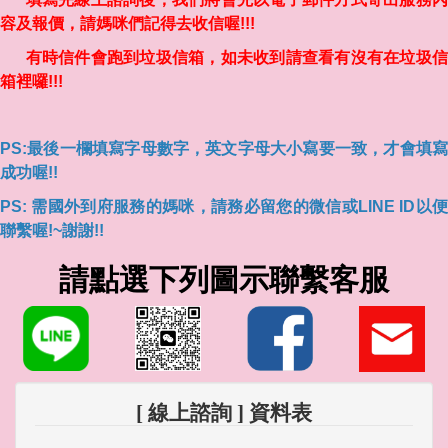
容及報價，請媽咪們記得去收信喔!!!
有時信件會跑到垃圾信箱，如未收到請查看有沒有在垃圾信
箱裡囉!!!
PS:最後一欄填寫字母數字，英文字母大小寫要一致，才會填寫
成功喔!!
PS: 需國外到府服務的媽咪，請務必留您的微信或LINE ID以便
聯繫喔!~謝謝!!
請點選下列圖示聯繫客服
[ 線上諮詢 ] 資料表