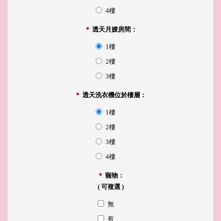
4樓
＊
透天月嫂房間：
1樓
2樓
3樓
＊
透天洗衣機位於樓層：
1樓
2樓
3樓
4樓
＊
寵物：
( 可複選 )
無
有