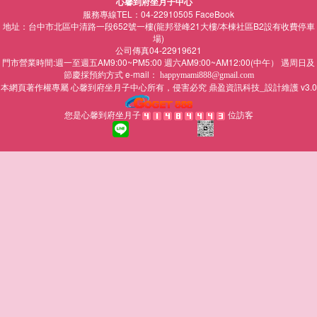
心馨到府坐月子中心
服務專線TEL：04-22910505
FaceBook
地址：台中市北區中清路一段652號一樓(龍邦登峰21大樓/本棟社區B2設有收費停車
場)
公司傳真04-22919621
門市營業時間:週一至週五AM9:00~PM5:00 週六AM9:00~AM12:00(中午） 遇周日及
節慶採預約方式 e-mail：
happymami888@gmail.com
本網頁著作權專屬
所有，侵害必究
鼎盈資訊科技_設計維護 v3.0
心馨到府坐月子中心
您是心馨到府坐月子
位訪客