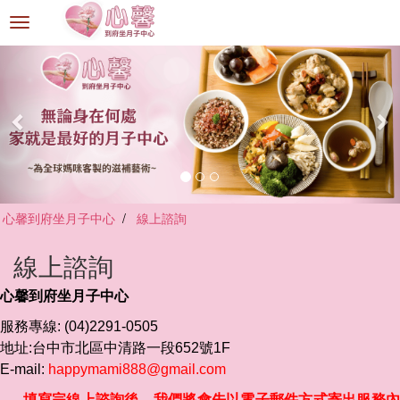
選
單
切
換
心馨到府坐月子中心
線上諮詢
線上諮詢
心馨到府坐月子中心
服務專線: (04)2291-0505
地址:台中市北區中清路一段652號1F
E-mail:
happymami888@gmail.com
填寫完線上諮詢後，我們將會先以電子郵件方式寄出
服務