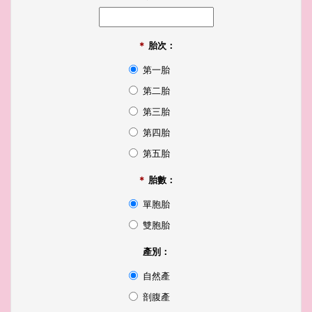
＊
胎次：
第一胎
第二胎
第三胎
第四胎
第五胎
＊
胎數：
單胞胎
雙胞胎
產別：
自然產
剖腹產