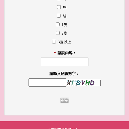
狗
貓
1隻
2隻
3隻以上
＊
諮詢內容：
請輸入驗證數字：