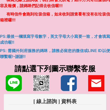
容及報價，請媽咪們記得去收信喔!!!
有時信件會跑到垃圾信箱，如未收到請查看有沒有在垃圾信
箱裡囉!!!
PS:最後一欄填寫字母數字，英文字母大小寫要一致，才會填寫
成功喔!!
PS: 需國外到府服務的媽咪，請務必留您的微信或LINE ID以便
聯繫喔!~謝謝!!
請點選下列圖示聯繫客服
[ 線上諮詢 ] 資料表