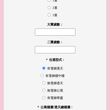
1童
2童
3童
大寶歲數：
二寶歲數：
＊
住屋型式：
有電梯透天
有電梯樓中樓
無電梯透天
無電梯公寓
有電梯華廈
＊
公寓樓層/透天總樓層：