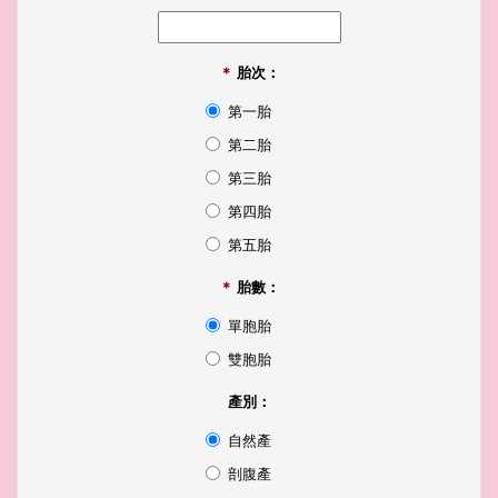
＊
胎次：
第一胎
第二胎
第三胎
第四胎
第五胎
＊
胎數：
單胞胎
雙胞胎
產別：
自然產
剖腹產