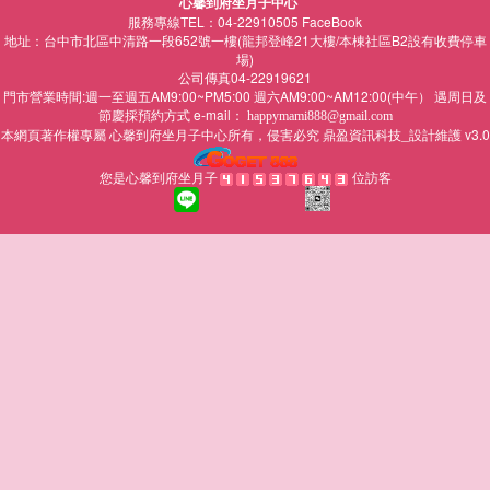
心馨到府坐月子中心
服務專線TEL：04-22910505
FaceBook
地址：台中市北區中清路一段652號一樓(龍邦登峰21大樓/本棟社區B2設有收費停車
場)
公司傳真04-22919621
門市營業時間:週一至週五AM9:00~PM5:00 週六AM9:00~AM12:00(中午） 遇周日及
節慶採預約方式 e-mail：
happymami888@gmail.com
本網頁著作權專屬
所有，侵害必究
鼎盈資訊科技_設計維護 v3.0
心馨到府坐月子中心
您是心馨到府坐月子
位訪客