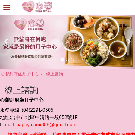
選
單
切
換
心馨到府坐月子中心
線上諮詢
線上諮詢
心馨到府坐月子中心
服務專線: (04)2291-0505
地址:台中市北區中清路一段652號1F
E-mail:
happymami888@gmail.com
填寫完線上諮詢後，我們將會先以電子郵件方式寄出
服務