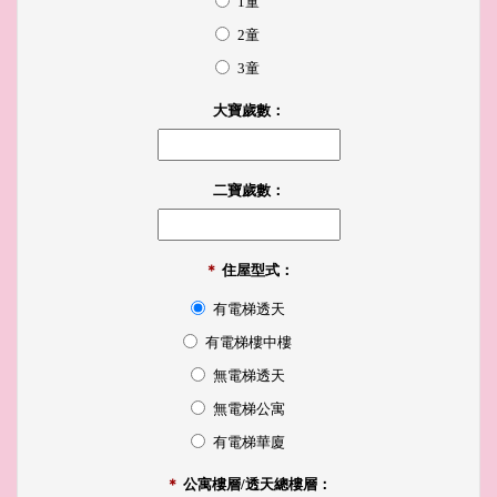
1童
2童
3童
大寶歲數：
二寶歲數：
＊
住屋型式：
有電梯透天
有電梯樓中樓
無電梯透天
無電梯公寓
有電梯華廈
＊
公寓樓層/透天總樓層：