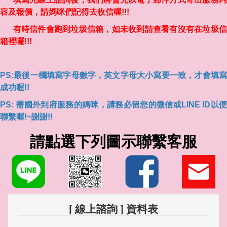
容及報價，請媽咪們記得去收信喔!!!
有時信件會跑到垃圾信箱，如未收到請查看有沒有在垃圾信
箱裡囉!!!
PS:最後一欄填寫字母數字，英文字母大小寫要一致，才會填寫
成功喔!!
PS: 需國外到府服務的媽咪，請務必留您的微信或LINE ID以便
聯繫喔!~謝謝!!
請點選下列圖示聯繫客服
[ 線上諮詢 ] 資料表