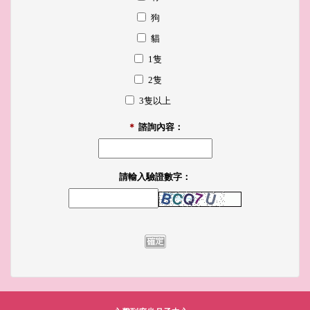
狗
貓
1隻
2隻
3隻以上
＊
諮詢內容：
請輸入驗證數字：