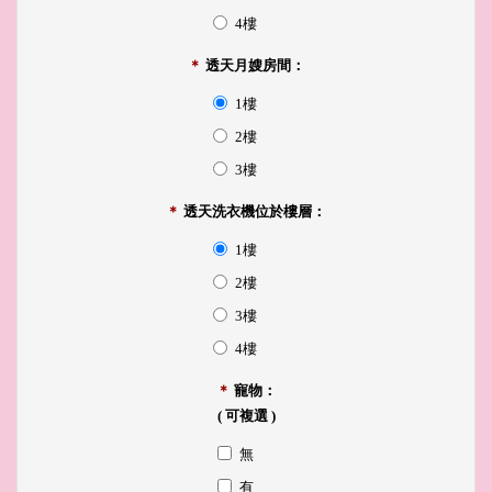
4樓
＊
透天月嫂房間：
1樓
2樓
3樓
＊
透天洗衣機位於樓層：
1樓
2樓
3樓
4樓
＊
寵物：
( 可複選 )
無
有