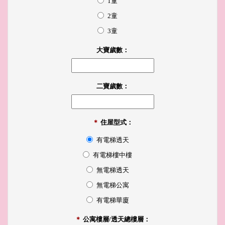
1童
2童
3童
大寶歲數：
二寶歲數：
＊
住屋型式：
有電梯透天
有電梯樓中樓
無電梯透天
無電梯公寓
有電梯華廈
＊
公寓樓層/透天總樓層：