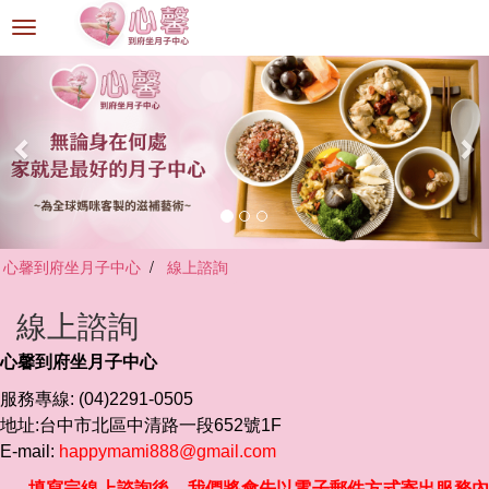
選
單
切
換
心馨到府坐月子中心
線上諮詢
線上諮詢
心馨到府坐月子中心
服務專線: (04)2291-0505
地址:台中市北區中清路一段652號1F
E-mail:
happymami888@gmail.com
填寫完線上諮詢後，我們將會先以電子郵件方式寄出
服務