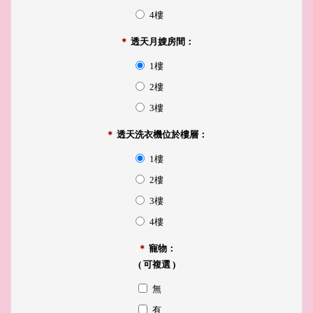
4樓
＊
透天月嫂房間：
1樓
2樓
3樓
＊
透天洗衣機位於樓層：
1樓
2樓
3樓
4樓
＊
寵物：
( 可複選 )
無
有