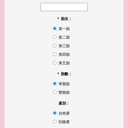
＊
胎次：
第一胎
第二胎
第三胎
第四胎
第五胎
＊
胎數：
單胞胎
雙胞胎
產別：
自然產
剖腹產