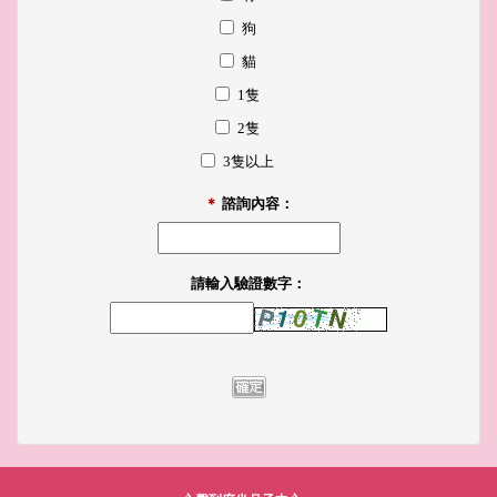
狗
貓
1隻
2隻
3隻以上
＊
諮詢內容：
請輸入驗證數字：