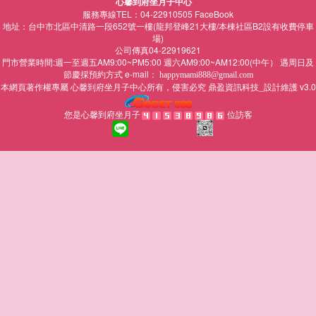
心馨到府坐月子中心
服務專線TEL：04-22910505
FaceBook
地址：台中市北區中清路一段652號一樓(龍邦登峰21大樓/本棟社區B2設有收費停車
場)
公司傳真04-22919621
門市營業時間:週一至週五AM9:00~PM5:00 週六AM9:00~AM12:00(中午） 遇周日及
節慶採預約方式 e-mail：
happymami888@gmail.com
本網頁著作權專屬
所有，侵害必究
鼎盈資訊科技_設計維護 v3.0
心馨到府坐月子中心
您是心馨到府坐月子
位訪客