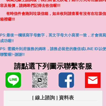
容及報價，請媽咪們記得去收信喔!!!
有時信件會跑到垃圾信箱，如未收到請查看有沒有在垃圾信
箱裡囉!!!
PS:最後一欄填寫字母數字，英文字母大小寫要一致，才會填寫
成功喔!!
PS: 需國外到府服務的媽咪，請務必留您的微信或LINE ID以便
聯繫喔!~謝謝!!
請點選下列圖示聯繫客服
[ 線上諮詢 ] 資料表