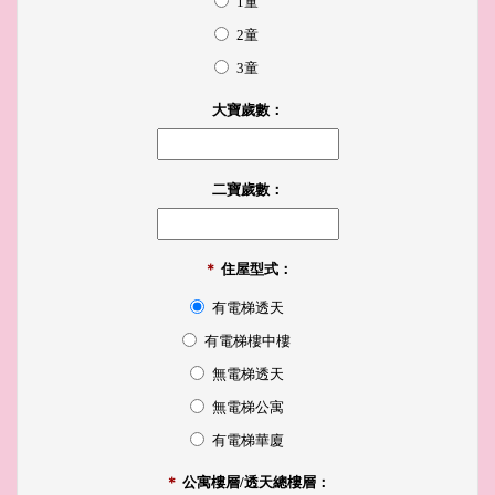
1童
2童
3童
大寶歲數：
二寶歲數：
＊
住屋型式：
有電梯透天
有電梯樓中樓
無電梯透天
無電梯公寓
有電梯華廈
＊
公寓樓層/透天總樓層：