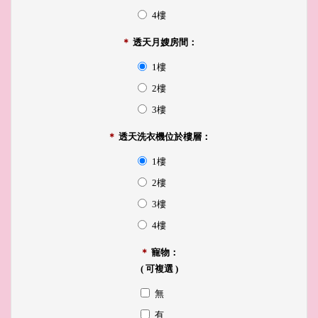
4樓
＊
透天月嫂房間：
1樓
2樓
3樓
＊
透天洗衣機位於樓層：
1樓
2樓
3樓
4樓
＊
寵物：
( 可複選 )
無
有