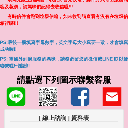
容及報價，請媽咪們記得去收信喔!!!
有時信件會跑到垃圾信箱，如未收到請查看有沒有在垃圾信
箱裡囉!!!
PS:最後一欄填寫字母數字，英文字母大小寫要一致，才會填寫
成功喔!!
PS: 需國外到府服務的媽咪，請務必留您的微信或LINE ID以便
聯繫喔!~謝謝!!
請點選下列圖示聯繫客服
[ 線上諮詢 ] 資料表