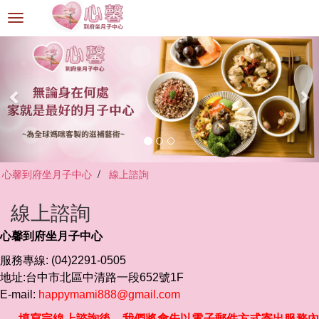
選
單
切
換
心馨到府坐月子中心
線上諮詢
線上諮詢
心馨到府坐月子中心
服務專線: (04)2291-0505
地址:台中市北區中清路一段652號1F
E-mail:
happymami888@gmail.com
填寫完線上諮詢後，我們將會先以電子郵件方式寄出
服務