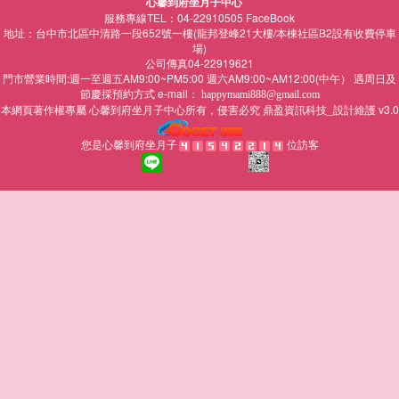
心馨到府坐月子中心
服務專線TEL：04-22910505
FaceBook
地址：台中市北區中清路一段652號一樓(龍邦登峰21大樓/本棟社區B2設有收費停車
場)
公司傳真04-22919621
門市營業時間:週一至週五AM9:00~PM5:00 週六AM9:00~AM12:00(中午） 遇周日及
節慶採預約方式 e-mail：
happymami888@gmail.com
本網頁著作權專屬
所有，侵害必究
鼎盈資訊科技_設計維護 v3.0
心馨到府坐月子中心
您是心馨到府坐月子
位訪客