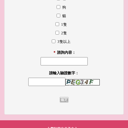
狗
貓
1隻
2隻
3隻以上
＊
諮詢內容：
請輸入驗證數字：