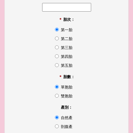
＊
胎次：
第一胎
第二胎
第三胎
第四胎
第五胎
＊
胎數：
單胞胎
雙胞胎
產別：
自然產
剖腹產