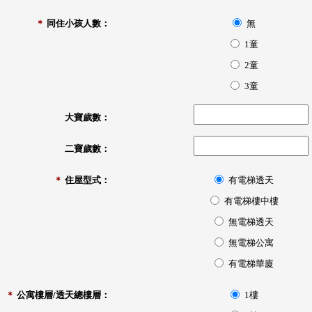
＊
同住小孩人數：
無
1童
2童
3童
大寶歲數：
二寶歲數：
＊
住屋型式：
有電梯透天
有電梯樓中樓
無電梯透天
無電梯公寓
有電梯華廈
＊
公寓樓層/透天總樓層：
1樓