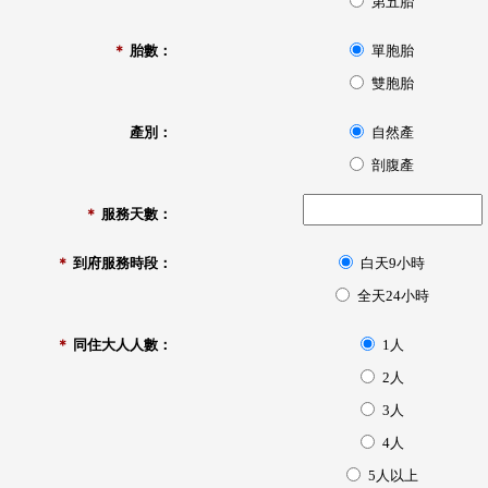
第五胎
＊
胎數：
單胞胎
雙胞胎
產別：
自然產
剖腹產
＊
服務天數：
＊
到府服務時段：
白天9小時
全天24小時
＊
同住大人人數：
1人
2人
3人
4人
5人以上