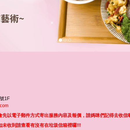
號1F
.com
先以電子郵件方式寄出
服務內容及報價，請媽咪們記得去收信喔!
收到請查看有沒有在垃圾信箱裡囉!!!