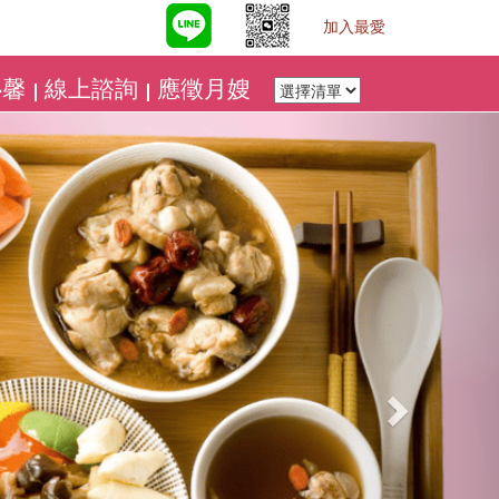
加入最愛
心馨
線上諮詢
應徵月嫂