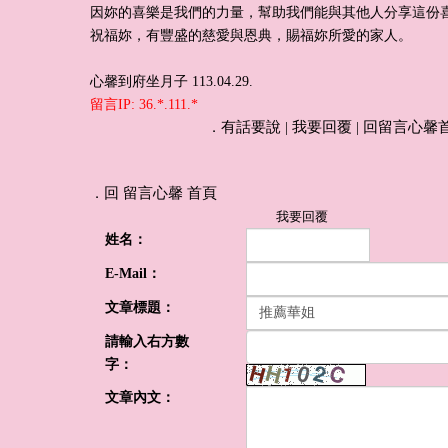
因妳的喜樂是我們的力量，幫助我們能與其他人分享這份
祝福妳，有豐盛的慈愛與恩典，賜福妳所愛的家人。
心馨到府坐月子 113.04.29.
留言IP: 36.*.111.*
有話要說
我要回覆
回留言心馨
．
|
|
回 留言心馨 首頁
．
我要回覆
姓名：
E-Mail：
文章標題：
請輸入右方數
字：
文章內文：