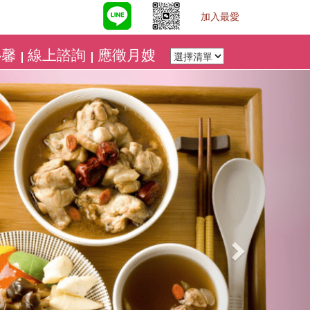
加入最愛
心馨
線上諮詢
應徵月嫂