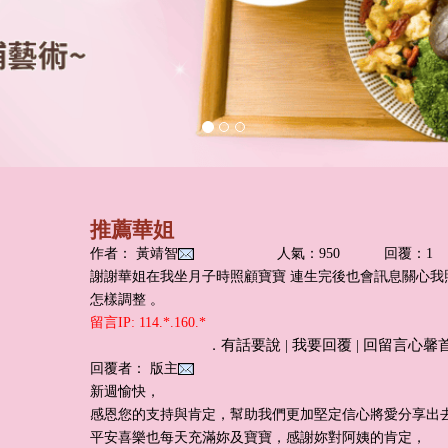
推薦華姐
作者： 黃靖智
人氣：950
回覆：1
謝謝華姐在我坐月子時照顧寶寶 連生完後也會訊息關心我
怎樣調整 。
留言IP: 114.*.160.*
有話要說
我要回覆
回留言心馨
．
|
|
回覆者： 版主
新週愉快，
感恩您的支持與肯定，幫助我們更加堅定信心將愛分享出
平安喜樂也每天充滿妳及寶寶，感謝妳對阿姨的肯定，