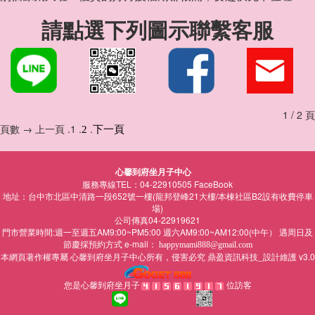
請點選下列圖示聯繫客服
1 / 2 頁
頁數 → 上一頁 .1 .
.
2
下一頁
心馨到府坐月子中心
服務專線TEL：04-22910505
FaceBook
地址：台中市北區中清路一段652號一樓(龍邦登峰21大樓/本棟社區B2設有收費停車
場)
公司傳真04-22919621
門市營業時間:週一至週五AM9:00~PM5:00 週六AM9:00~AM12:00(中午） 遇周日及
節慶採預約方式 e-mail：
happymami888@gmail.com
本網頁著作權專屬
所有，侵害必究
鼎盈資訊科技_設計維護 v3.0
心馨到府坐月子中心
您是心馨到府坐月子
位訪客