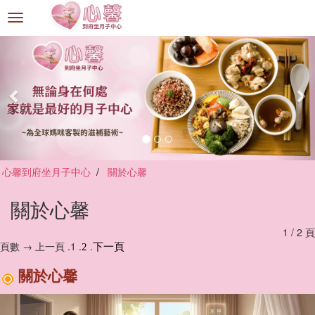
選
單
切
換
心馨到府坐月子中心
關於心馨
關於心馨
1 / 2 頁
頁數 → 上一頁 .1 .
.
2
下一頁
關於心馨