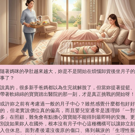
隨著媽咪的孕肚越來越大，妳是不是開始在煩惱卸貨後坐月子的
事了？
說真的，很多新手爸媽都以為生完就解脫了，但當妳提著提籃、
帶著軟綿綿的寶寶踏出醫院的那一刻，才是真正挑戰的開始呀！
或許妳之前有考慮過一般的月子中心？雖然感覺什麼都包好好
的，但老實說價位真的偏高，而且嬰兒室通常是護理師「一對
多」在照顧，難免會有點擔心寶寶能不能得到最即時的安撫。更
別說如果妳人在國外，根本沒有月子中心這種機構可以讓妳立刻
入住休息。面對產後還沒復原的傷口、痛到飆淚的「生理性脹