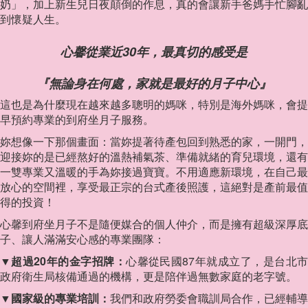
奶」，加上新生兒日夜顛倒的作息，真的會讓新手爸媽手忙腳亂
到懷疑人生。
心馨從業近30年，最真切的感受是
『無論身在何處，家就是最好的月子中心』
這也是為什麼現在越來越多聰明的媽咪，特別是海外媽咪，會提
早預約專業的到府坐月子服務。
妳想像一下那個畫面：當妳提著待產包回到熟悉的家，一開門，
迎接妳的是已經熬好的溫熱補氣茶、準備就緒的育兒環境，還有
一雙專業又溫暖的手為妳接過寶寶。不用適應新環境，在自己最
放心的空間裡，享受最正宗的台式產後照護，這絕對是產前最值
得的投資！
心馨到府坐月子不是隨便媒合的個人仲介，而是擁有超級深厚底
子、讓人滿滿安心感的專業團隊：
▼超過20年的金字招牌：
心馨從民國87年就成立了，是台北
政府衛生局核備通過的機構，更是陪伴過無數家庭的老字號。
▼國家級的專業培訓：
我們和政府勞委會職訓局合作，已經輔導