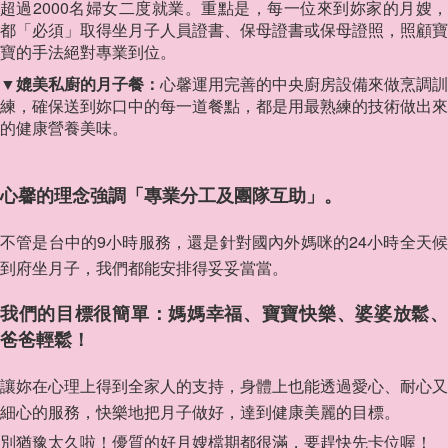
超過2000名婦女二度就業。重點是，每一位來到妳家的月嫂，
都「必須」取得坐月子人員證書、保母證書或保母證照，照顧寶
寶的手法絕對專業到位。
▼媲美私廚的月子餐：
心馨運用完善的中央廚房設備來做烹調訓
練，確保送到妳口中的每一道餐點，都是用最熟練的技術做出來
的健康營養美味。
心馨的理念強調「專業分工及團隊互助」。
不管是台中的9小時服務，還是針對國內外媽咪的24小時全天候
到府坐月子，我們都能安排得妥妥當當。
我們的目標很簡單：媽媽幸福、寶寶快樂、婆婆放鬆、
爸爸輕鬆！
讓妳在心理上得到全家人的支持，身體上也能透過愛心、耐心又
細心的服務，快樂地把月子做好，達到健康美麗的目標。
別猶豫太久啦！優質的好月嫂檔期都很滿，要趕快先卡位喔！