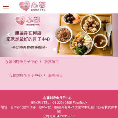
選
單
切
換
心馨到府坐月子中心
服務項目
心馨到府坐月子中心
服務項目
心馨到府坐月子中心
服務專線TEL：04-22910505
FaceBook
地址：台中市北區中清路一段652號一樓(龍邦登峰21大樓/本棟社區B2設有收費停車
場)
公司傳真04-22919621