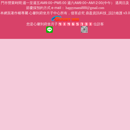
門市營業時間:週一至週五AM9:00~PM5:00 週六AM9:00~AM12:00(中午） 遇周日及
節慶採預約方式 e-mail：
happymami888@gmail.com
本網頁著作權專屬
所有，侵害必究
鼎盈資訊科技_設計維護 v3.0
心馨到府坐月子中心
您是心馨到府坐月子
位訪客