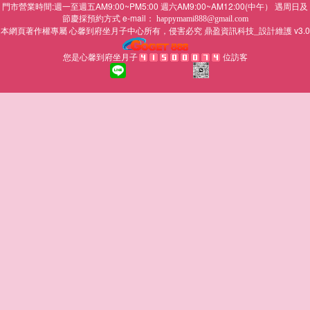
門市營業時間:週一至週五AM9:00~PM5:00 週六AM9:00~AM12:00(中午） 遇周日及
節慶採預約方式 e-mail：
happymami888@gmail.com
本網頁著作權專屬
所有，侵害必究
鼎盈資訊科技_設計維護 v3.0
心馨到府坐月子中心
您是心馨到府坐月子
位訪客