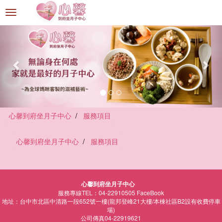
選
單
切
換
心馨到府坐月子中心
服務項目
心馨到府坐月子中心
服務項目
心馨到府坐月子中心
服務專線TEL：04-22910505
FaceBook
地址：台中市北區中清路一段652號一樓(龍邦登峰21大樓/本棟社區B2設有收費停車
場)
公司傳真04-22919621