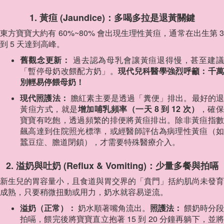
1. 黃疸 (Jaundice)：多喝多拉是退黃關鍵
東方寶寶大約有 60%~80% 會出現生理性黃疸，通常在出生第 3
到 5 天達到高峰。
舊觀念更新：
過去認為母乳會讓黃疸退得慢，甚至建議
「暫停母奶改餵配方奶」。
現代兒科醫學強烈呼籲：千萬
別輕易停餵母奶！
現代照護法：
膽紅素主要是透過「糞便」排出。最好的
黃疸方式，就是
增加哺乳頻率（一天 8 到 12 次）
，確
寶寶有吃飽，透過頻繁的排便將黃疸排出。除非黃疸指數
飆高達到住院照光標準，或經醫師評估為病理性黃疸（如
蠶豆症、膽道閉鎖），才需要特殊醫療介入。
2. 溢奶與吐奶 (Reflux & Vomiting)：少量多餐與拍嗝
新生兒的胃容量小，且食道與胃交界的「賁門」括約肌尚未發育
成熟，只要稍微扭動或用力，奶水就容易逆流。
溢奶（正常）：
奶水順著嘴角流出。
照護法：
餵奶時分段
拍嗝，餵完後將寶寶直立抱著 15 到 20 分鐘再躺下，並將