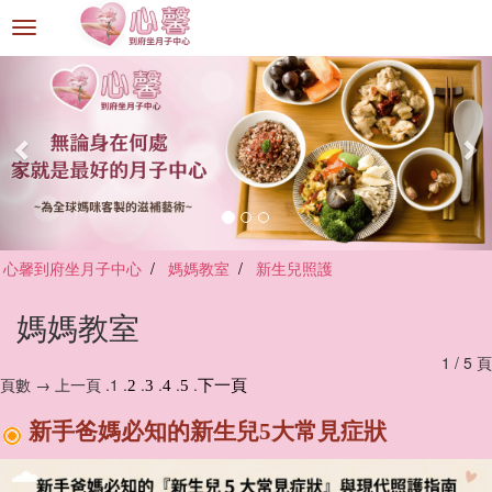
選
單
切
換
心馨到府坐月子中心
媽媽教室
新生兒照護
媽媽教室
1 / 5 頁
頁數 → 上一頁 .1 .
.
.
.
.
2
3
4
5
下一頁
新手爸媽必知的新生兒5大常見症狀