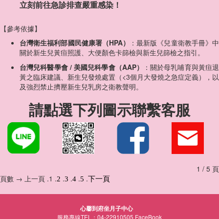
立刻前往急診排查嚴重感染！
【參考依據】
台灣衛生福利部國民健康署（HPA）
：最新版《兒童衛教手冊》
關於新生兒黃疸照護、大便顏色卡篩檢與新生兒篩檢之指引。
台灣兒科醫學會 / 美國兒科學會（AAP）
：關於母乳哺育與黃疸
黃之臨床建議、新生兒發燒處置（<3個月大發燒之急症定義），以
及強烈禁止擠壓新生兒乳房之衛教聲明。
請點選下列圖示聯繫客服
1 / 5 頁
頁數 → 上一頁 .1 .
.
.
.
.
2
3
4
5
下一頁
心馨到府坐月子中心
服務專線TEL：04-22910505
FaceBook