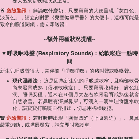
要大出來是軟糊狀就正常。
🚨
危險警訊：
無論吃什麼奶，只要寶寶的大便呈現「灰白色
淡黃色」，請立刻對照《兒童健康手冊》的大便卡，這極可能是
致命的膽道閉鎖，需立即送醫！
~額外兩種狀況提醒~
▼呼吸咻咻聲 (Respiratory Sounds)：給軟喉症一點時
間
新生兒呼吸聲很大，常伴隨「呼嚕呼嚕」的豬叫聲或咻咻聲。
現代照護法：
這是因為新生兒的呼吸道狹窄，且喉部軟
尚未發育成熟（俗稱軟喉症）。只要寶寶吃得好、膚色紅
潤、睡眠安穩，通常在 6 個月大左右軟骨發育成熟後就會
自然改善。若鼻腔有深層鼻屎，可滴入一滴生理食鹽水軟
化，讓寶寶打噴嚏自行排出，切忌用棉棒硬挖。
🚨
危險警訊：
若呼吸時出現「胸骨凹陷（呼吸窘迫）」、鼻
嚴重煽動，或嘴唇發紫，請立即叫救護車。