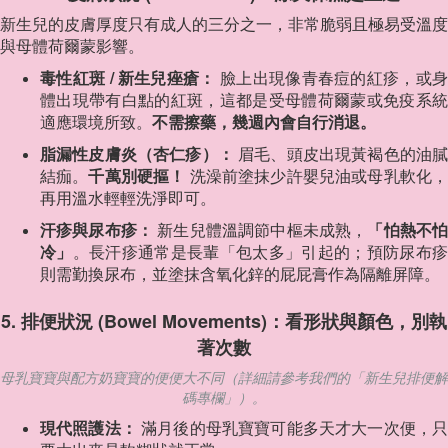
新生兒的皮膚厚度只有成人的三分之一，非常脆弱且極易受溫度
與母體荷爾蒙影響。
毒性紅斑 / 新生兒痤瘡：
臉上出現像青春痘的紅疹，或
體出現帶有白點的紅斑，這都是受母體荷爾蒙或免疫系統
適應環境所致。
不需擦藥，幾週內會自行消退。
脂漏性皮膚炎（杏仁疹）：
眉毛、頭皮出現黃褐色的油
結痂。
千萬別硬摳！
洗澡前塗抹少許嬰兒油或母乳軟化
再用溫水輕輕洗淨即可。
汗疹與尿布疹：
新生兒體溫調節中樞未成熟，
「怕熱不
冷」
。長汗疹通常是長輩「包太多」引起的；預防尿布
則需勤換尿布，並塗抹含氧化鋅的屁屁膏作為隔離屏障。
5. 排便狀況 (Bowel Movements)：看形狀與顏色，別執
著次數
母乳寶寶與配方奶寶寶的便便大不同（詳細請參考我們的「新生兒排便解
碼專欄」）。
現代照護法：
滿月後的母乳寶寶可能多天才大一次便，