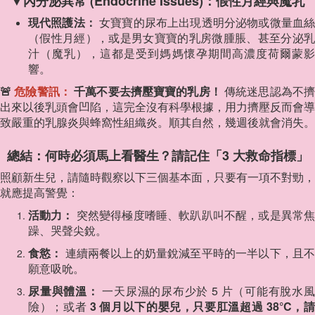
▼內分泌異常 (Endocrine Issues)：假性月經與魔乳
現代照護法：
女寶寶的尿布上出現透明分泌物或微量血
（假性月經），或是男女寶寶的乳房微腫脹、甚至分泌乳
汁（魔乳），這都是受到媽媽懷孕期間高濃度荷爾蒙影
響。
🚨
危險警訊：
千萬不要去擠壓寶寶的乳房！
傳統迷思認為不
出來以後乳頭會凹陷，這完全沒有科學根據，用力擠壓反而會導
致嚴重的乳腺炎與蜂窩性組織炎。順其自然，幾週後就會消失。
總結：何時必須馬上看醫生？請記住「3 大救命指標」
照顧新生兒，請隨時觀察以下三個基本面，只要有一項不對勁，
就應提高警覺：
活動力：
突然變得極度嗜睡、軟趴趴叫不醒，或是異常
躁、哭聲尖銳。
食慾：
連續兩餐以上的奶量銳減至平時的一半以下，且
願意吸吮。
尿量與體溫：
一天尿濕的尿布少於 5 片（可能有脫水
險）；或者
3 個月以下的嬰兒，只要肛溫超過 38°C，請