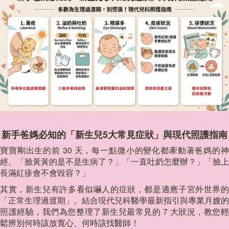
新手爸媽必知的「新生兒5大常見症狀」與現代照護指南
寶寶剛出生的前 30 天，每一點微小的變化都牽動著爸媽的神
經。「臉黃黃的是不是生病了？」「一直吐奶怎麼辦？」「臉上
長滿紅疹會不會毀容？」
其實，新生兒有許多看似嚇人的症狀，都是適應子宮外世界的
「正常生理過渡期」。結合現代兒科醫學最新指引與專業月嫂的
照護經驗，我們為您整理了新生兒最常見的 7 大狀況，教您輕
鬆辨別何時該放寬心、何時該找醫師！