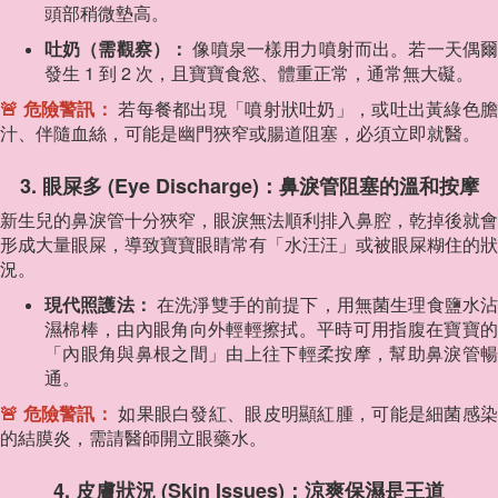
頭部稍微墊高。
吐奶（需觀察）：
像噴泉一樣用力噴射而出。若一天偶
發生 1 到 2 次，且寶寶食慾、體重正常，通常無大礙。
🚨 危險警訊：
若每餐都出現「噴射狀吐奶」，或吐出黃綠色
汁、伴隨血絲，可能是幽門狹窄或腸道阻塞，必須立即就醫。
3. 眼屎多 (Eye Discharge)：鼻淚管阻塞的溫和按摩
新生兒的鼻淚管十分狹窄，眼淚無法順利排入鼻腔，乾掉後就會
形成大量眼屎，導致寶寶眼睛常有「水汪汪」或被眼屎糊住的狀
況。
現代照護法：
在洗淨雙手的前提下，用無菌生理食鹽水
濕棉棒，由內眼角向外輕輕擦拭。平時可用指腹在寶寶的
「內眼角與鼻根之間」由上往下輕柔按摩，幫助鼻淚管暢
通。
🚨 危險警訊：
如果眼白發紅、眼皮明顯紅腫，可能是細菌感
的結膜炎，需請醫師開立眼藥水。
4. 皮膚狀況 (Skin Issues)：涼爽保濕是王道