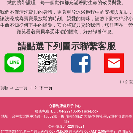
緻的臍帶護理，每一個動作都充滿著對生命的敬畏與愛。
我們不僅清洗寶貝的身體，更著重於沐浴過程中的安撫與互動，
讓洗澡成為寶寶最放鬆的時刻。親愛的媽咪，請放下對軟綿綿小
生命不知從何下手的擔憂，安心將寶貝交給我們，您只需在一旁
微笑看著寶貝享受沐浴的愜意，好好靜養休息。
請點選下列圖示聯繫客服
1 / 2 頁
頁數 → 上一頁 .1 .
.
2
下一頁
心馨到府坐月子中心
服務專線TEL：04-22910505
FaceBook
地址：台中市北區中清路一段652號一樓(龍邦登峰21大樓/本棟社區B2設有收費停車
場)
公司傳真04-22919621
門市營業時間:週一至週五AM9:00~PM5:00 週六AM9:00~AM12:00(中午） 遇周日及