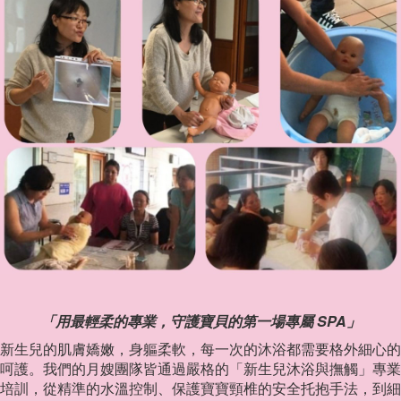
「用最輕柔的專業，守護寶貝的第一場專屬 SPA」
新生兒的肌膚嬌嫩，身軀柔軟，每一次的沐浴都需要格外細心的
呵護。我們的月嫂團隊皆通過嚴格的「新生兒沐浴與撫觸」專業
培訓，從精準的水溫控制、保護寶寶頸椎的安全托抱手法，到細