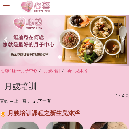
選
單
切
換
心馨到府坐月子中心
月嫂培訓
新生兒沐浴
月嫂培訓
1 / 2 頁
頁數 → 上一頁 .1 .
.
2
下一頁
月嫂培訓課程之新生兒沐浴