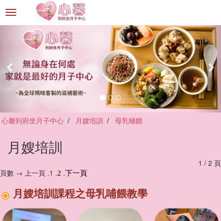
選
單
切
換
心馨到府坐月子中心
月嫂培訓
母乳哺餵
月嫂培訓
1 / 2 頁
頁數 → 上一頁 .1 .
.
2
下一頁
月嫂培訓課程之母乳哺餵教學