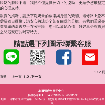
脹奶的腫脹不適，我們不僅提供技術上的協助，更給予您最堅定
的心理支持。
親愛的媽咪，請放下對奶量的焦慮與身體的緊繃。這條路上您不
需要獨自硬撐，請安心將這份辛苦交由我們分擔。有我們受過專
業訓練的溫暖雙手在旁守護，您可以放鬆心情，好好享受與寶貝
之間最親密的哺育時光。
請點選下列圖示聯繫客服
1 / 2 頁
頁數 → 上一頁 .1 .
.
2
下一頁
心馨到府坐月子中心
服務專線TEL：04-22910505
FaceBook
地址：台中市北區中清路一段652號一樓(龍邦登峰21大樓/本棟社區B2設有收費停車
場)