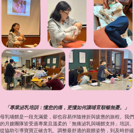
「專業泌乳培訓：懂您的痛，更懂如何讓哺育順暢無憂。」
母乳哺餵是一段充滿愛，卻也容易伴隨挫折與疲憊的旅程。我們
的月嫂團隊皆受過專業且溫柔的「無痛泌乳與哺餵支持」培訓。
從協助引導寶寶正確含乳、調整最舒適的親餵姿勢，到及時舒緩