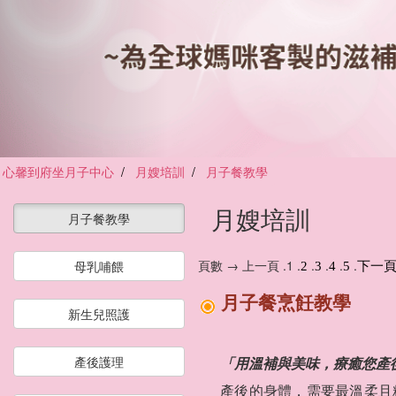
心馨到府坐月子中心
月嫂培訓
月子餐教學
月嫂培訓
月子餐教學
頁數 → 上一頁 .1 .
.
.
.
.
母乳哺餵
2
3
4
5
下一
月子餐烹飪教學
新生兒照護
「用溫補與美味，療癒您產
產後護理
產後的身體，需要最溫柔且