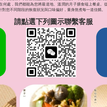
在何處，我們都能為您將最道地、溫潤的月子膳食端上餐桌。
針對您不同階段的恢復狀況與口味偏好，量身熬煮每一道佳餚。
請點選下列圖示聯繫客服