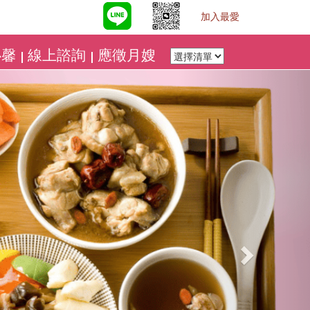
加入最愛
心馨
線上諮詢
應徵月嫂