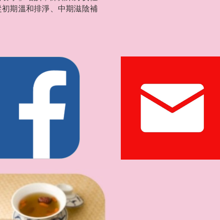
從初期溫和排淨、中期滋陰補